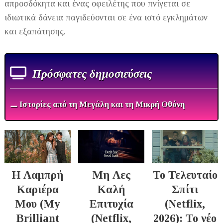
απροσδόκητα και ένας οφειλέτης που πνίγεται σε
ιδιωτικά δάνεια παγιδεύονται σε ένα ιστό εγκλημάτων
και εξαπάτησης.
Πρόσφατες δημοσιεύσεις
⚊ Ιστορίες από τη Μεγάλη και τη Μικρή Οθόνη
Η Λαμπρή
Μη Λες
Το Τελευταίο
Καριέρα
Καλή
Σπίτι
Μου (My
Επιτυχία
(Netflix,
Brilliant
(Netflix,
2026): Το νέο