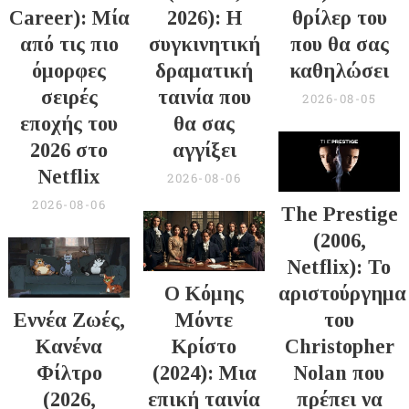
Career): Μία
2026): Η
θρίλερ του
από τις πιο
συγκινητική
που θα σας
όμορφες
δραματική
καθηλώσει
σειρές
ταινία που
2026-08-05
εποχής του
θα σας
2026 στο
αγγίξει
Netflix
2026-08-06
2026-08-06
The Prestige
(2006,
Netflix): Το
Ο Κόμης
αριστούργημα
Εννέα Ζωές,
Μόντε
του
Κανένα
Κρίστο
Christopher
Φίλτρο
(2024): Μια
Nolan που
(2026,
επική ταινία
πρέπει να