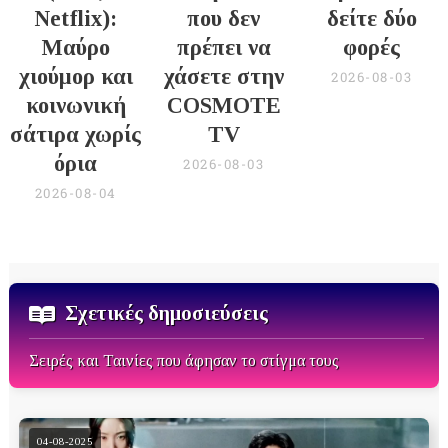
Netflix):
που δεν
δείτε δύο
Μαύρο
πρέπει να
φορές
χιούμορ και
χάσετε στην
2026-08-03
κοινωνική
COSMOTE
σάτιρα χωρίς
TV
όρια
2026-08-03
2026-08-04
Σχετικές δημοσιεύσεις
Σειρές και Ταινίες που άφησαν το στίγμα τους
04-08-2025