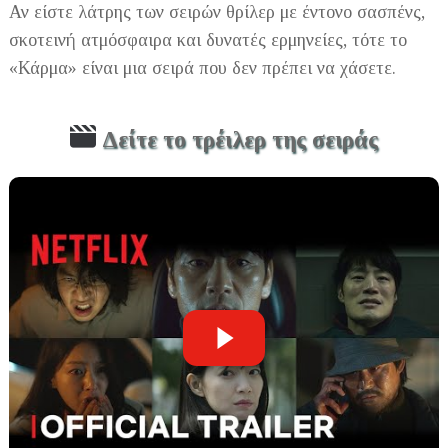
Αν είστε λάτρης των σειρών θρίλερ με έντονο σασπένς,
σκοτεινή ατμόσφαιρα και δυνατές ερμηνείες, τότε το
«Κάρμα» είναι μια σειρά που δεν πρέπει να χάσετε.
Δείτε το τρέιλερ της σειράς