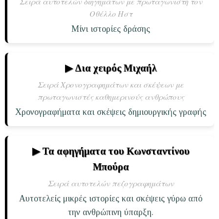
πάθω
Σειρά αυτοτελών διηγημάτων με πρωταγωνιστή τον
Οθέλλο Ηστ
εγκεφαλικό
και να
Μίνι ιστορίες δράσης
κυκλοφορώ
ανάπηρος στα
θέατρα; Δεν
▶ Δια χειρός Μιχαήλ
λέει! «Ήτανε
Σειρά Χρονογραφημάτων και σκέψεων με
στραβό το
πρωταγωνιστές καθημερινούς ανθρώπους
κλήμα, το
Χρονογραφήματα και σκέψεις δημιουργικής γραφής
έφαγε κι ο
γάϊδαρος κι
αποστραβώθηκε».
▶ Τα αφηγήματα του Κωνσταντίνου
Μπούρα
Σειρά αυτοτελών πεζογραφημάτων
Αυτοτελείς μικρές ιστορίες και σκέψεις γύρω από
την ανθρώπινη ύπαρξη.