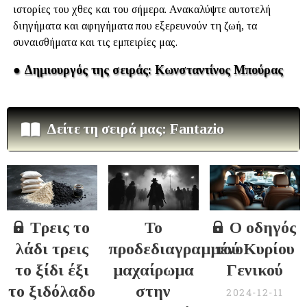
ιστορίες του χθες και του σήμερα. Ανακαλύψτε αυτοτελή
διηγήματα και αφηγήματα που εξερευνούν τη ζωή, τα
συναισθήματα και τις εμπειρίες μας.
● Δημιουργός της σειράς: Κωνσταντίνος Μπούρας
Δείτε τη σειρά μας: Fantazio
Τρεις το
Το
Ο οδηγός
λάδι τρεις
προδεδιαγραμμένο
τού Κυρίου
το ξίδι έξι
μαχαίρωμα
Γενικού
το ξιδόλαδο
στην
2024-12-11