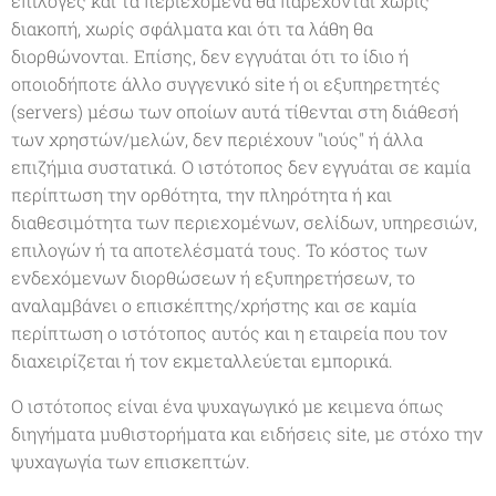
επιλογές και τα περιεχόμενα θα παρέχονται χωρίς
διακοπή, χωρίς σφάλματα και ότι τα λάθη θα
διορθώνονται. Επίσης, δεν εγγυάται ότι το ίδιο ή
οποιοδήποτε άλλο συγγενικό site ή οι εξυπηρετητές
(servers) μέσω των οποίων αυτά τίθενται στη διάθεσή
των χρηστών/μελών, δεν περιέχουν "ιούς" ή άλλα
επιζήμια συστατικά. Ο ιστότοπος δεν εγγυάται σε καμία
περίπτωση την ορθότητα, την πληρότητα ή και
διαθεσιμότητα των περιεχομένων, σελίδων, υπηρεσιών,
επιλογών ή τα αποτελέσματά τους. Το κόστος των
ενδεχόμενων διορθώσεων ή εξυπηρετήσεων, το
αναλαμβάνει ο επισκέπτης/χρήστης και σε καμία
περίπτωση ο ιστότοπος αυτός και η εταιρεία που τον
διαχειρίζεται ή τον εκμεταλλεύεται εμπορικά.
Ο ιστότοπος είναι ένα ψυχαγωγικό με κειμενα όπως
διηγήματα μυθιστορήματα και ειδήσεις site, με στόχο την
ψυχαγωγία των επισκεπτών.