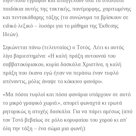
λίγο-πολύ έγραψαν και απαγγέλουν όλα τα υπόλοιπα
παιδάκια αυτής της τακτικής, πανέμορφης, χαριτωμένης
και πεντακάθαρης τάξης (τα συνώνυμα τα βρίσκουν σε
ειδικό λεξικό – λυσάρι για το μάθημα της Έκθεσης
Ιδεών).
Σηκώνεται πάνω (τελευταίος) ο Τοτός. Λέει κι αυτός
λίγο βαριεστημένα: «Η καλή πράξη αυτουνού του
σαββατοκύριακου, κυρία δασκάλα Χριστίνα, η καλή
πράξη που έκανα εγώ ήταν να περάσω έναν τυφλό
απέναντις, μόλις άναψε το κόκκινο φανάρι».
«Μα πόσοι τυφλοί και πόσα φανάρια υπάρχουν σε αυτό
το μικρό γραφικό χωριό;», απορεί φωναχτά κι ερωτά
ρητορικώς η ατυχής δασκάλα. Για να πάρει αμέσως (από
τον Τοτό βεβαίως σε ρόλο κορυφαίου του χορού κι απ'
όλη την τάξη – ένα σώμα μια φωνή):