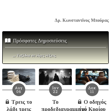
Δρ. Κωνσταντίνος Μπούρας
Πρόσφατες Δημοσιεύσεις
⚊
Ταξίδια σε λίγες λέξεις
Αυγ
Ιαν
Δεκ
06
22
11
Τρεις το
Το
Ο οδηγός
λάδι τρεις
προδεδιαγραμμένο
τού Κυρίου