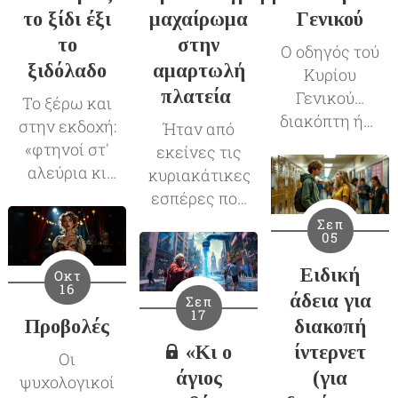
το ξίδι έξι
μαχαίρωμα
Γενικού
το
στην
Ο οδηγός τού
ξιδόλαδο
αμαρτωλή
Κυρίου
πλατεία
Γενικού…
Το ξέρω και
διακόπτη ήτο
στην εκδοχή:
Ήταν από
προαγωγός
«φτηνοί στ'
εκείνες τις
αλλά
αλεύρια κι
κυριακάτικες
αθωώθηκε.
ακριβοί στη
εσπέρες που
Διαφθορά
στάχτη». Αν
– όπως λέει
Σεπ
στο Δημόσιο
05
και δεν είναι
το
κι όχι μόνο
το ίδιο
τραγουδάκι –
Ειδική
Οκτ
(Μαφία και
πράγμα.
16
θα ήθελες να
άδεια για
Σεπ
Καμόρα – η
Καθόλου μα
μην
17
Προβολές
διακοπή
λογική τής
καθόλου.
ξημέρωνε
«Κι
ο
ίντερνετ
συμμορίας,
Μπορεί όμως
Οι
ποτέ
αλλαξοκωλιές
άγιος
(για
και να είναι.
ψυχολογικοί
Δευτέρα.