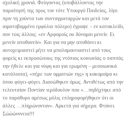
σχολική χρονιά. Φεύγοντας (υποβάλλοντας την
παραίτησή της προς τον τότε Υπουργό Παιδείας, λίγο
πριν τη χούντα των συνταγματαρχών και μετά τον
αιματοβαμμένο εμφύλιο πόλεμο) έγραψε – εν κατακλείδι,
συν τοις άλλοις: «εν Αρφαροίς ου δύναμαι μενείν. Ει
μενείν αποθανείν». Και για να μην αποθάνει κι
αυτοχειριαστεί μήτε να μπαλαμουτιαστεί από τους
φορείς κι εκπροσώπους της ντόπιας κοινωνίας ο παππάς
την ήθελε και για νύφη και για ερωμένη – μεσαιωνικά
κατάλοιπα), «πήρε των ομματιών της» η κακομοίρα κι
όπου φύγει-φύγει. Διασώθηκεν όμως. Αντιθέτως από την
τελευταίαν Ποντίαν ιερόδουλον που «…πηδήχτηκε από
το παράθυρο αμέσως μόλις επληροφορήθηκεν ότι οι
άλλες …πληρώνονταν». Αρκετά για σήμερα. Φτάνει.
Σώώώνννειιι!!!