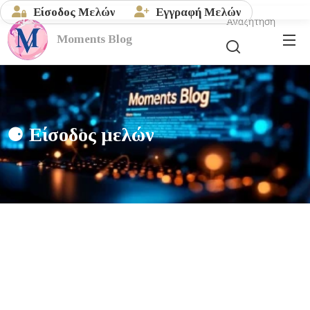
Είσοδος Μελών
Εγγραφή Μελών
Αναζήτηση
Moments
Blog
⚈
Είσοδος μελών