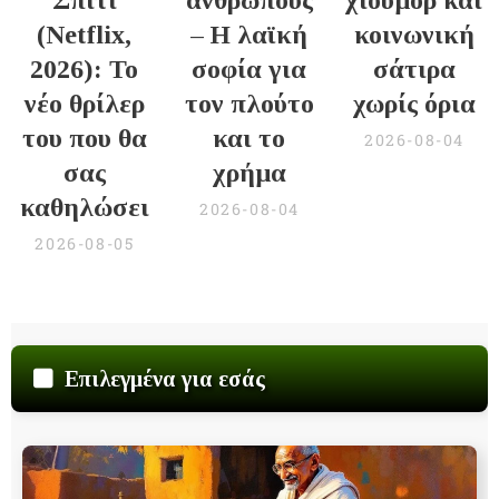
(Netflix,
– Η λαϊκή
κοινωνική
2026): Το
σοφία για
σάτιρα
νέο θρίλερ
τον πλούτο
χωρίς όρια
του που θα
και το
2026-08-04
σας
χρήμα
καθηλώσει
2026-08-04
2026-08-05
Επιλεγμένα για εσάς