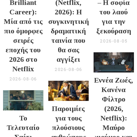
Brilliant
(Netflix,
– Η σοφία
Career):
2026): Η
του λαού
Μία από τις
συγκινητική
για την
πιο όμορφες
δραματική
ξεκούραση
σειρές
ταινία που
2026-08-05
εποχής του
θα σας
2026 στο
αγγίξει
Netflix
2026-08-06
2026-08-06
Εννέα Ζωές,
Κανένα
Φίλτρο
Παροιμίες
(2026,
Το
για τους
Netflix):
Τελευταίο
πλούσιους
Μαύρο
Σπίτι
ανθρώπους
χιούμορ και