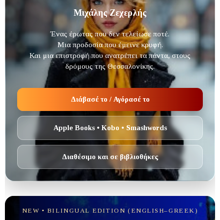
Μιχάλης Ζεχερλής
Ένας έρωτας που δεν τελείωσε ποτέ.
Μια προδοσία που έμεινε κρυφή.
Και μια επιστροφή που ανατρέπει τα πάντα, στους
δρόμους της Θεσσαλονίκης.
Διάβασέ το / Αγόρασέ το
Apple Books • Kobo • Smashwords
Διαθέσιμο και σε βιβλιοθήκες
NEW • BILINGUAL EDITION (ENGLISH–GREEK)