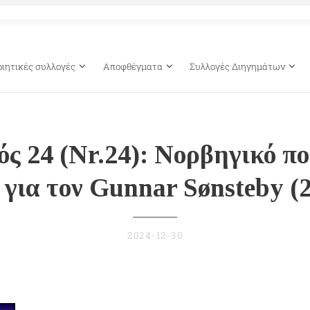
οιητικές συλλογές
Αποφθέγματα
Συλλογές Διηγημάτων
ς 24 (Nr.24): Νορβηγικό π
 για τον Gunnar Sønsteby (
2024-12-30