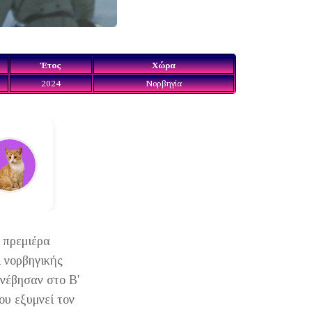
Έτος
Χώρα
2024
Νορβηγία
 πρεμιέρα
ι νορβηγικής
νέβησαν στο Β'
ου εξυμνεί τον