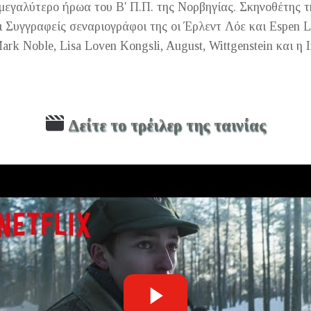
 μεγαλύτερο ήρωα του Β' Π.Π. της Νορβηγίας. Σκηνοθέτης τη
 Συγγραφείς σεναριογράφοι της οι Έρλεντ Λόε και Espen Lau
rk Noble, Lisa Loven Kongsli, August, Wittgenstein και η 
Δείτε το τρέιλερ της ταινίας