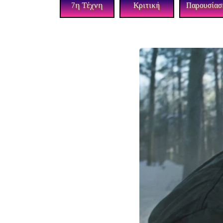
7η Τέχνη
Κριτική
Παρουσίασ