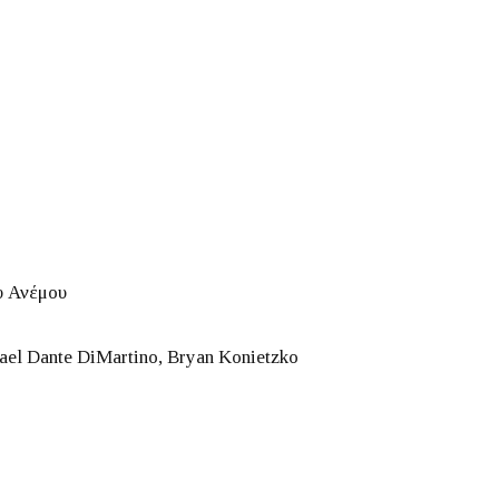
υ Ανέμου
el Dante DiMartino, Bryan Konietzko