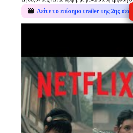
Δείτε το επίσημο trailer της 2ης σεζ