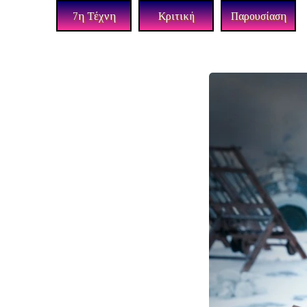
7η Τέχνη
Κριτική
Παρουσίαση