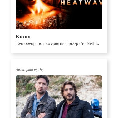
Κάψα:
Ένα συναρπαστικό ερωτικό θρίλερ στο Netflix
Αστυνομικό Θρίλερ