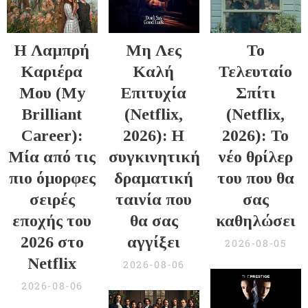
Η Λαμπρή
Μη Λες
Το
Καριέρα
Καλή
Τελευταίο
Μου (My
Επιτυχία
Σπίτι
Brilliant
(Netflix,
(Netflix,
Career):
2026): Η
2026): Το
Μία από τις
συγκινητική
νέο θρίλερ
πιο όμορφες
δραματική
του που θα
σειρές
ταινία που
σας
εποχής του
θα σας
καθηλώσει
2026 στο
αγγίξει
2026-08-05
Netflix
2026-08-06
2026-08-06