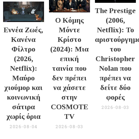
The Prestige
Ο Κόμης
(2006,
Εννέα Ζωές,
Μόντε
Netflix): Το
Κανένα
Κρίστο
αριστούργημ
Φίλτρο
(2024): Μια
του
(2026,
επική
Christopher
Netflix):
ταινία που
Nolan που
Μαύρο
δεν πρέπει
πρέπει να
χιούμορ και
να χάσετε
δείτε δύο
κοινωνική
στην
φορές
σάτιρα
COSMOTE
2026-08-03
χωρίς όρια
TV
2026-08-04
2026-08-03