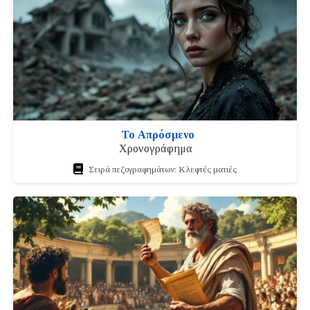
Το Απρόσμενο
Χρονογράφημα
Σειρά πεζογραφημάτων: Κλεφτές ματιές