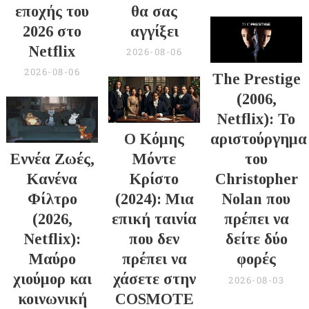
εποχής του
θα σας
2026 στο
αγγίξει
Netflix
2026-08-06
2026-08-06
The Prestige
(2006,
Netflix): Το
Ο Κόμης
αριστούργημα
Εννέα Ζωές,
Μόντε
του
Κανένα
Κρίστο
Christopher
Φίλτρο
(2024): Μια
Nolan που
(2026,
επική ταινία
πρέπει να
Netflix):
που δεν
δείτε δύο
Μαύρο
πρέπει να
φορές
χιούμορ και
χάσετε στην
2026-08-03
κοινωνική
COSMOTE