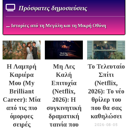
Πρόσφατες δημοσιεύσεις
⚊ Ιστορίες από τη Μεγάλη και τη Μικρή Οθόνη
Η Λαμπρή
Μη Λες
Το Τελευταίο
Καριέρα
Καλή
Σπίτι
Μου (My
Επιτυχία
(Netflix,
Brilliant
(Netflix,
2026): Το νέο
Career): Μία
2026): Η
θρίλερ του
από τις πιο
συγκινητική
που θα σας
όμορφες
δραματική
καθηλώσει
σειρές
ταινία που
2026-08-05