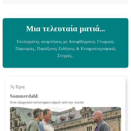
Μια τελευταία ματιά...
Επιλεγμένες αναρτήσεις με Αποφθέγματα, Γνωμικά,
Παροιμίες, Παράξενες Ειδήσεις & Κινηματογραφικές
Στιγμές..
7η Τέχνη
Sommerdahl:
Ένα εξαιρετικό αστυνομικό σίριαλ από την Δανία