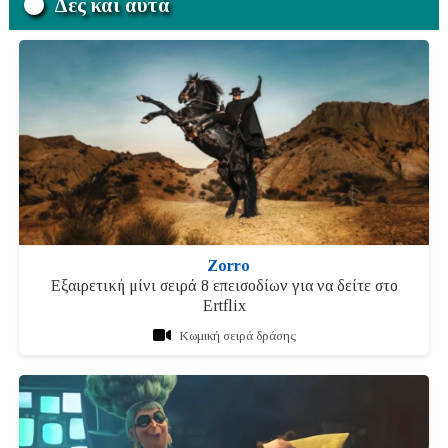
Δες και αυτά
Zorro
Εξαιρετική μίνι σειρά 8 επεισοδίων για να δείτε στο
Εrtflix
Κωμική σειρά δράσης