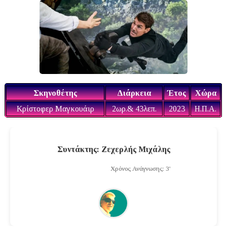
Σκηνοθέτης
Διάρκεια
Έτος
Χώρα
Κρίστοφερ Μαγκουάιρ
2ωρ.& 43λεπ.
2023
H.Π.Α.
Συντάκτης: Ζεχερλής Μιχάλης
Χρόνος Ανάγνωσης: 3'