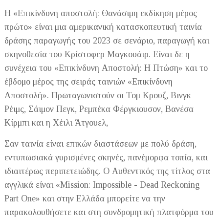
H «Επικίνδυνη αποστολή: Θανάσιμη εκδίκηση μέρος
πρώτο» είναι μια αμερικανική κατασκοπευτική ταινία
δράσης παραγωγής του 2023 σε σενάριο, παραγωγή και
σκηνοθεσία του Κρίστοφερ Μαγκουάιρ. Είναι δε η
συνέχεια του «Επικίνδυνη Αποστολή: Η Πτώση» και το
έβδομο μέρος της σειράς ταινιών «Επικίνδυνη
Αποστολή». Πρωταγωνιστούν οι Τομ Κρουζ, Βινγκ
Ρέιμς, Σάιμον Πεγκ, Ρεμπέκα Φέργκιουσον, Βανέσα
Κίρμπι και η Χέιλι Άτγουελ,
Σαν ταινία είναι επικών διαστάσεων με πολύ δράση,
εντυπωσιακά γυρισμένες σκηνές, πανέμορφα τοπία, και
ιδιαιτέρως περιπετειώδης. Ο Αυθεντικός της τίτλος στα
αγγλικά είναι «Mission: Impossible - Dead Reckoning
Part One» και στην Ελλάδα μπορείτε να την
παρακολουθήσετε και στη συνδρομητική πλατφόρμα του