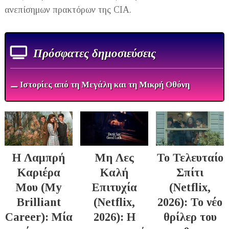
ανεπίσημων πρακτόρων της CIA.
Πρόσφατες δημοσιεύσεις
⚊ Ιστορίες από τη Μεγάλη και τη Μικρή Οθόνη
Η Λαμπρή
Μη Λες
Το Τελευταίο
Καριέρα
Καλή
Σπίτι
Μου (My
Επιτυχία
(Netflix,
Brilliant
(Netflix,
2026): Το νέο
Career): Μία
2026): Η
θρίλερ του