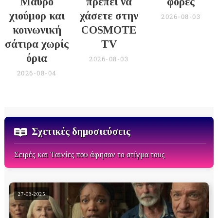
Μαύρο
πρέπει να
φορές
χιούμορ και
χάσετε στην
2026-08-03
κοινωνική
COSMOTE
σάτιρα χωρίς
TV
όρια
2026-08-03
2026-08-04
Σχετικές δημοσιεύσεις
Σειρές και Ταινίες που άφησαν το στίγμα τους
27-08-2025