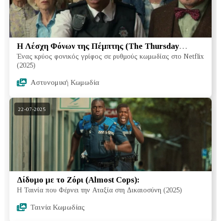
Η Λέσχη Φόνων της Πέμπτης (The Thursday
Ένας κρύος φονικός γρίφος σε ρυθμούς κωμωδίας στο Netflix
Murder Club):
(2025)
Αστυνομική Κωμωδία
22-07-2025
Δίδυμο με το Ζόρι (Almost Cops):
Η Ταινία που Φέρνει την Αταξία στη Δικαιοσύνη (2025)
Ταινία Κωμωδίας