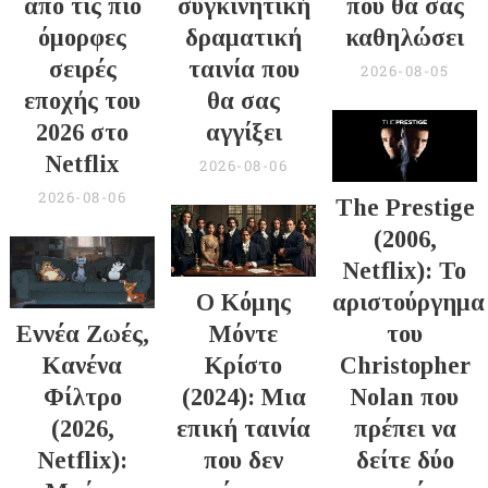
από τις πιο
συγκινητική
που θα σας
όμορφες
δραματική
καθηλώσει
σειρές
ταινία που
2026-08-05
εποχής του
θα σας
2026 στο
αγγίξει
Netflix
2026-08-06
2026-08-06
The Prestige
(2006,
Netflix): Το
Ο Κόμης
αριστούργημα
Εννέα Ζωές,
Μόντε
του
Κανένα
Κρίστο
Christopher
Φίλτρο
(2024): Μια
Nolan που
(2026,
επική ταινία
πρέπει να
Netflix):
που δεν
δείτε δύο