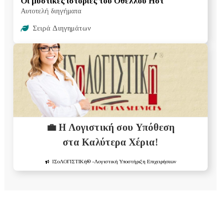
Οι μυστικές ιστορίες του Οθέλλου Ηστ
Αυτοτελή διηγήματα
Σειρά Διηγημάτων
💼 Η Λογιστική σου Υπόθεση
στα Καλύτερα Χέρια!
ΙΣοΛΟΓΙΣΤΙΚή®
-Λογιστική Υποστήριξη Επιχειρήσεων