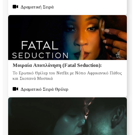
Δραματική Σειρά
Μοιραία Αποπλάνηση (Fatal Seduction):
Το Ερωτικό Θρίλερ του Netflix με Νότιο Αφρικανικό Πάθος
και Σκοτεινά Μυστικά
Δραματικό Σειρά Θρίλερ