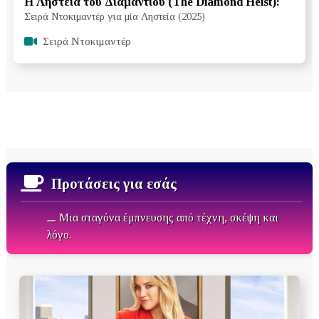
Η Ληστεία του Διαμαντιού (The Diamond Heist):
Σειρά Ντοκιμαντέρ για μία Ληστεία (2025)
Σειρά Ντοκιμαντέρ
Προτάσεις για εσάς
⚊ Μια σταγόνα έμπνευσης από τέχνη, σκέψη και
λόγο.