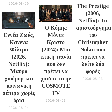
2026-08-06
The Prestige
(2006,
Netflix): Το
Ο Κόμης
αριστούργημα
Εννέα Ζωές,
Μόντε
του
Κανένα
Κρίστο
Christopher
Φίλτρο
(2024): Μια
Nolan που
(2026,
επική ταινία
πρέπει να
Netflix):
που δεν
δείτε δύο
Μαύρο
πρέπει να
φορές
χιούμορ και
χάσετε στην
2026-08-03
κοινωνική
COSMOTE
σάτιρα χωρίς
TV
όρια
2026-08-03
2026-08-04