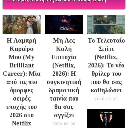
Η Λαμπρή
Μη Λες
Το Τελευταίο
Καριέρα
Καλή
Σπίτι
Μου (My
Επιτυχία
(Netflix,
Brilliant
(Netflix,
2026): Το νέο
Career): Μία
2026): Η
θρίλερ του
από τις πιο
συγκινητική
που θα σας
όμορφες
δραματική
καθηλώσει
σειρές
ταινία που
2026-08-05
εποχής του
θα σας
2026 στο
αγγίξει
Netflix
2026-08-06