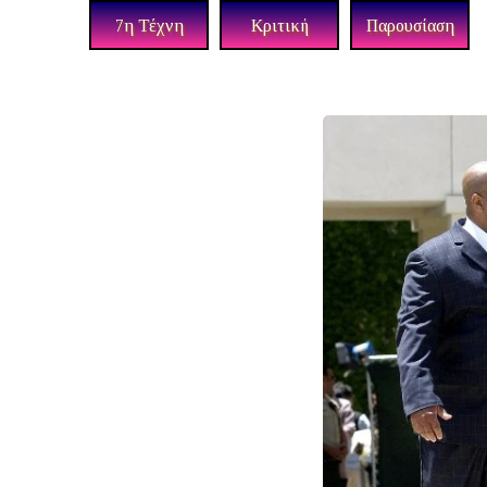
7η Τέχνη
Κριτική
Παρουσίαση