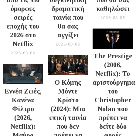
όμορφες
δραματική
καθηλώσει
σειρές
ταινία που
2026-08-05
εποχής του
θα σας
2026 στο
αγγίξει
Netflix
2026-08-06
2026-08-06
The Prestige
(2006,
Netflix): Το
Ο Κόμης
αριστούργημα
Εννέα Ζωές,
Μόντε
του
Κανένα
Κρίστο
Christopher
Φίλτρο
(2024): Μια
Nolan που
(2026,
επική ταινία
πρέπει να
Netflix):
που δεν
δείτε δύο
Μαύρο
πρέπει να
φορές