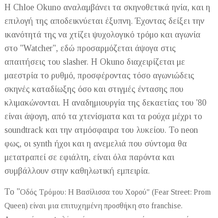
Η Chloe Okuno αναλαμβάνει τα σκηνοθετικά ηνία, και η
επιλογή της αποδεικνύεται έξυπνη. Έχοντας δείξει την
ικανότητά της να χτίζει ψυχολογικό τρόμο και αγωνία
στο "Watcher", εδώ προσαρμόζεται άψογα στις
απαιτήσεις του slasher. Η Okuno διαχειρίζεται με
μαεστρία το ρυθμό, προσφέροντας τόσο αγωνιώδεις
σκηνές καταδίωξης όσο και στιγμές έντασης που
κλιμακώνονται. Η αναδημιουργία της δεκαετίας του '80
είναι άψογη, από τα χτενίσματα και τα ρούχα μέχρι το
soundtrack και την ατμόσφαιρα του λυκείου. Το neon
φως, οι synth ήχοι και η ανεμελιά που σύντομα θα
μετατραπεί σε εφιάλτη, είναι όλα παρόντα και
συμβάλλουν στην καθηλωτική εμπειρία.
Το "
Οδός Τρόμου:
Η Βασίλισσα του Χορού" (Fear Street: Prom
Queen) είναι μια επιτυχημένη προσθήκη στο franchise.