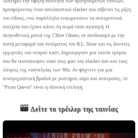
Διατηρεί την υψηλή ποιότητα των προηγούμενων ταινιών,
προσφέροντας έναν απολαυστικό slasher που σέβεται τις ρίζες
του είδους, ενώ παράλληλα ενσωματώνει τα ανατρεπτικά
στοιχεία που έχουν κάνει τη σειρά τόσο αγαπητή. Η
σκηνοθετική ματιά της Chloe Okuno, σε συνδυασμό με την
πιστή μεταφορά του πνεύματος του R.L. Stine και τις δυνατές
ερμηνείες του νεαρού καστ, δημιουργούν μια ταινία τρόμου
που θα ικανοποιήσει τόσο τους φαν του slasher όσο και τους
λάτρεις της νοσταλγίας των '80s. Αν ψάχνετε για μια
ανατριχιαστική βραδιά με μυστήριο, αίμα και ανατροπές, το
"Prom Queen" είναι η ιδανική επιλογή.
Δείτε το τρέιλερ της ταινίας