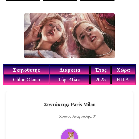
Σκηνοθέτης
Διάρκεια
Έτος
Χώρα
Chloe Okuno
1ώρ. 31λεπ.
2025
Η.Π.Α.
Συντάκτης: Paris Milan
Χρόνος Ανάγνωσης: 3'