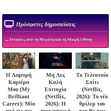
Πρόσφατες δημοσιεύσεις
⚊ Ιστορίες από τη Μεγάλη και τη Μικρή Οθόνη
Η Λαμπρή
Μη Λες
Το Τελευταίο
Καριέρα
Καλή
Σπίτι
Μου (My
Επιτυχία
(Netflix,
Brilliant
(Netflix,
2026): Το νέο
Career): Μία
2026): Η
θρίλερ του
από τις πιο
συγκινητική
που θα σας