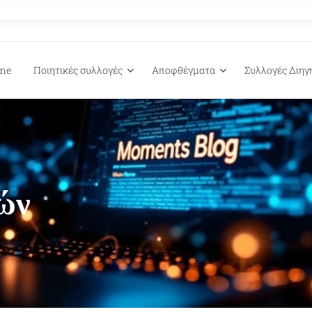
me
Ποιητικές συλλογές
Αποφθέγματα
Συλλογές Διη
ών