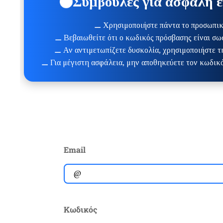
Συμβουλές για ασφαλή ε
⚊ Χρησιμοποιήστε πάντα το προσωπικό
⚊ Βεβαιωθείτε ότι ο κωδικός πρόσβασης είναι σω
⚊ Αν αντιμετωπίζετε δυσκολία, χρησιμοποιήστε 
⚊ Για μέγιστη ασφάλεια, μην αποθηκεύετε τον κωδικό
Email
Κωδικός