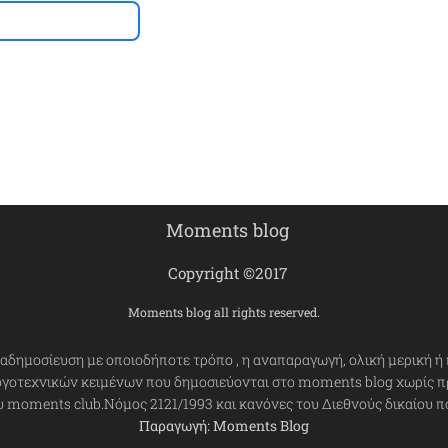
Moments blog
Copyright ©2017
Moments blog all rights reserved.
αδημοσίευση με οποιοδήποτε τρόπο , η αναπαραγωγή, ολική μερική ή 
ογοτεχνικών κειμένων που δημοσιεύονται στο moments blog χωρίς π
υ moments club.Νόμος 2121/1993 και κανόνες του Διεθνούς δικαίου π
Παραγωγή: Moments Blog