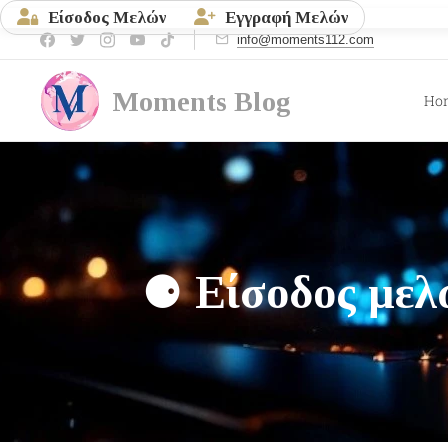
Είσοδος Μελών
Εγγραφή Μελών
info@moments112.com
Moments
Blog
Ho
⚈
Είσοδος μελ