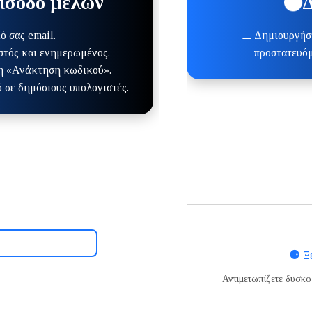
ίσοδο μελών
Δ
 σας email.
⚊ Δημιουργήστ
στός και ενημερωμένος.
προστατευόμ
τη «Ανάκτηση κωδικού».
 σε δημόσιους υπολογιστές.
⚈
Ξ
Αντιμετωπίζετε δυσκ