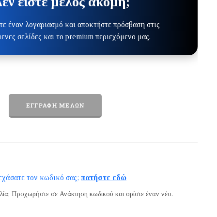
εν είστε μέλος ακόμη;
ε έναν λογαριασμό και αποκτήστε πρόσβαση στις
ενες σελίδες και το premium περιεχόμενο μας.
ΕΓΓΡΑΦΉ ΜΕΛΏΝ
εχάσατε τον κωδικό σας;
πατήστε εδώ
ολία; Προχωρήστε σε
Ανάκτηση κωδικού
και ορίστε έναν νέο.