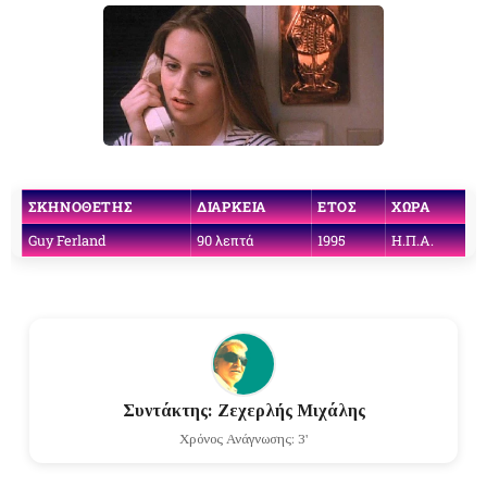
ΣΚΗΝΟΘΈΤΗΣ
ΔΙΆΡΚΕΙΑ
ΈΤΟΣ
ΧΏΡΑ
Guy Ferland
90 λεπτά
1995
H.Π.Α.
Συντάκτης: Ζεχερλής Μιχάλης
Χρόνος Ανάγνωσης: 3'