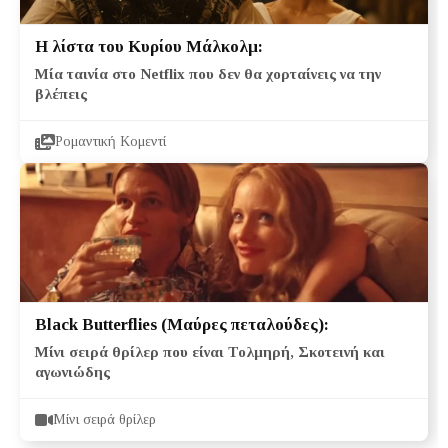
Η λίστα του Κυρίου Μάλκολμ:
Μία ταινία στο Netflix που δεν θα χορταίνεις να την
βλέπεις
Ρομαντική Κομεντί
Black Butterflies (Μαύρες πεταλούδες):
Μίνι σειρά θρίλερ που είναι Τολμηρή, Σκοτεινή και
αγωνιώδης
Μίνι σειρά θρίλερ