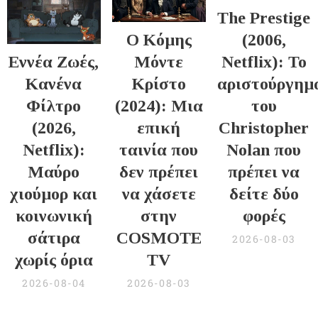
The Prestige
Ο Κόμης
(2006,
Εννέα Ζωές,
Μόντε
Netflix): Το
Κανένα
Κρίστο
αριστούργημ
Φίλτρο
(2024): Μια
του
(2026,
επική
Christopher
Netflix):
ταινία που
Nolan που
Μαύρο
δεν πρέπει
πρέπει να
χιούμορ και
να χάσετε
δείτε δύο
κοινωνική
στην
φορές
σάτιρα
COSMOTE
2026-08-03
χωρίς όρια
TV
2026-08-04
2026-08-03