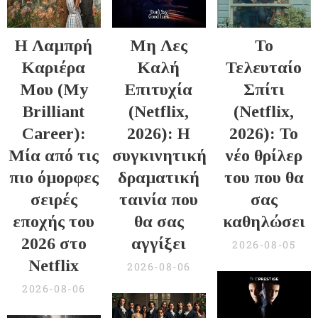
Η Λαμπρή
Μη Λες
Το
Καριέρα
Καλή
Τελευταίο
Μου (My
Επιτυχία
Σπίτι
Brilliant
(Netflix,
(Netflix,
Career):
2026): Η
2026): Το
Μία από τις
συγκινητική
νέο θρίλερ
πιο όμορφες
δραματική
του που θα
σειρές
ταινία που
σας
εποχής του
θα σας
καθηλώσει
2026 στο
αγγίξει
2026-08-05
Netflix
2026-08-06
2026-08-06