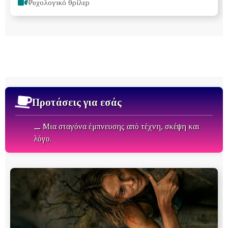
Ψυχολογικό θρίλερ
Προτάσεις για εσάς
⚊ Μια σταγόνα έμπνευσης από τέχνη, σκέψη και
λόγο.