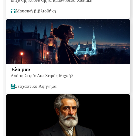
Μιχάλης Κουνάλης & Εμμανουέλα Χιωτάκη
Μουσική βιβλιοθήκη
Έλα μου
Από τη Σειρά: Δια Χειρός Μιχαήλ
Στοχαστικό Αφήγημα