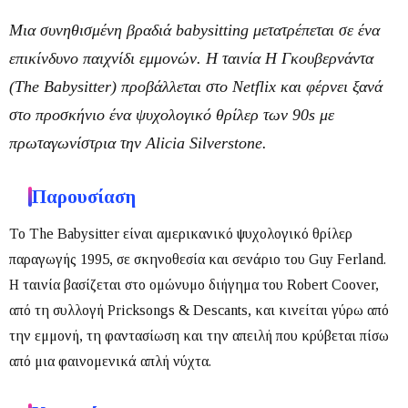
Μια συνηθισμένη βραδιά babysitting μετατρέπεται σε ένα
επικίνδυνο παιχνίδι εμμονών. Η ταινία
Η Γκουβερνάντα
(
The Babysitter
) προβάλλεται στο
Netflix
και φέρνει ξανά
στο προσκήνιο ένα ψυχολογικό θρίλερ των 90s με
πρωταγωνίστρια την
Alicia Silverstone
.
Παρουσίαση
Το
The Babysitter
είναι αμερικανικό ψυχολογικό θρίλερ
παραγωγής
1995
, σε σκηνοθεσία και σενάριο του
Guy Ferland
.
Η ταινία βασίζεται στο ομώνυμο διήγημα του
Robert Coover
,
από τη συλλογή
Pricksongs & Descants
, και κινείται γύρω από
την εμμονή, τη φαντασίωση και την απειλή που κρύβεται πίσω
από μια φαινομενικά απλή νύχτα.