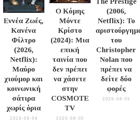
The Prestige
Ο Κόμης
(2006,
Εννέα Ζωές,
Μόντε
Netflix): Το
Κανένα
Κρίστο
αριστούργημ
Φίλτρο
(2024): Μια
του
(2026,
επική
Christopher
Netflix):
ταινία που
Nolan που
Μαύρο
δεν πρέπει
πρέπει να
χιούμορ και
να χάσετε
δείτε δύο
κοινωνική
στην
φορές
σάτιρα
COSMOTE
2026-08-03
χωρίς όρια
TV
2026-08-04
2026-08-03