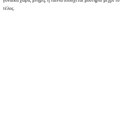
γυναίκα χωρίς μνήμη, η ταινία υπόσχεται μυστήριο μέχρι το
τέλος.