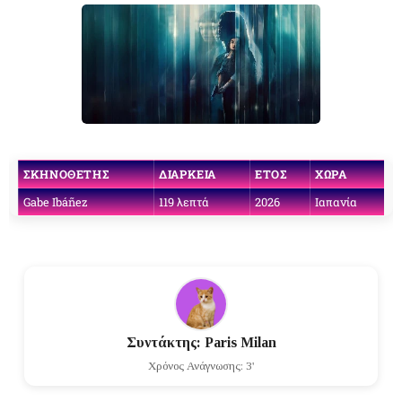
ΣΚΗΝΟΘΈΤΗΣ
ΔΙΆΡΚΕΙΑ
ΈΤΟΣ
ΧΏΡΑ
Gabe Ibáñez
119 λεπτά
2026
Ιαπανία
Συντάκτης: Paris Milan
Χρόνος Ανάγνωσης: 3'