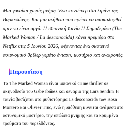
Μια γυναίκα χωρίς μνήμη. Ένα κοντέινερ στο λιμάνι της
Βαρκελώνης. Και μια αλήθεια που πρέπει να αποκαλυφθεί
πριν να είναι αργά. Η ισπανική ταινία
Η Σημαδεμένη
(
The
Marked Woman / La desconocida
) κάνει πρεμιέρα στο
Netflix
στις
5 Ιουνίου 2026
, φέρνοντας ένα σκοτεινό
αστυνομικό θρίλερ γεμάτο ένταση, μυστήριο και ανατροπές.
Παρουσίαση
Το
The Marked Woman
είναι ισπανικό crime thriller σε
σκηνοθεσία του
Gabe Ibáñez
και σενάριο της
Lara Sendim
.
Η
ταινία βασίζεται στο μυθιστόρημα
La desconocida
των
Rosa
Montero
και
Olivier Truc
, ενώ η υπόθεση κινείται ανάμεσα στο
αστυνομικό μυστήριο, την απώλεια μνήμης και τα κρυμμένα
τραύματα του παρελθόντος.