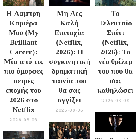
Η Λαμπρή
Μη Λες
Το
Καριέρα
Καλή
Τελευταίο
Μου (My
Επιτυχία
Σπίτι
Brilliant
(Netflix,
(Netflix,
Career):
2026): Η
2026): Το
Μία από τις
συγκινητική
νέο θρίλερ
πιο όμορφες
δραματική
του που θα
σειρές
ταινία που
σας
εποχής του
θα σας
καθηλώσει
2026 στο
αγγίξει
2026-08-05
Netflix
2026-08-06
2026-08-06