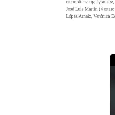
επεισοδίων της έγραψαν, 
José Luis Martín (4 επεισ
Lóp
ez Arnaiz, Verónica 