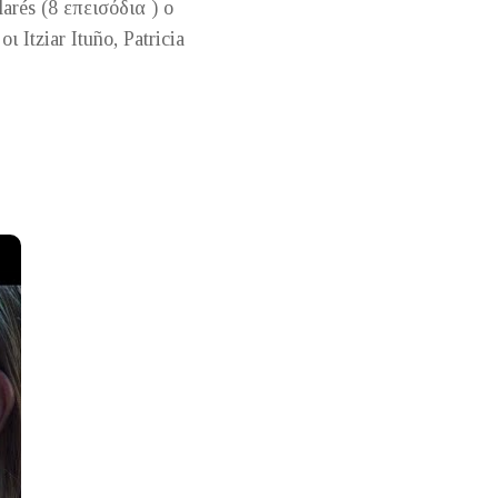
arés (8 επεισόδια ) o
Itziar Ituño, Patricia