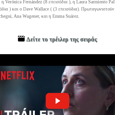
η Verónica Fernández (8 επεισόδια ), η Laura Sarmiento Pall
όδια ) και ο Dave Wallace ( (3 επεισόδια).
Πρωταγωνιστούν οι 
Echegui, Ana Wagener, και η Emma Suárez.
Δείτε το τρέιλερ της σειράς