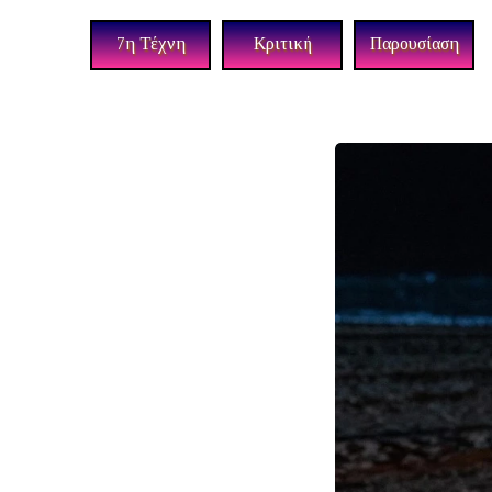
7η Τέχνη
Κριτική
Παρουσίαση