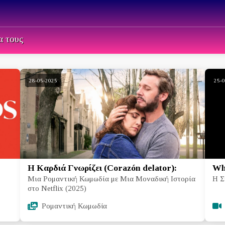
α τους
28-05-2025
25-
Η Καρδιά Γνωρίζει (Corazón delator):
Whi
Μια Ρομαντική Κωμωδία με Μια Μοναδική Ιστορία
Η Σ
στο Netflix (2025)
Ρομαντική Κωμωδία