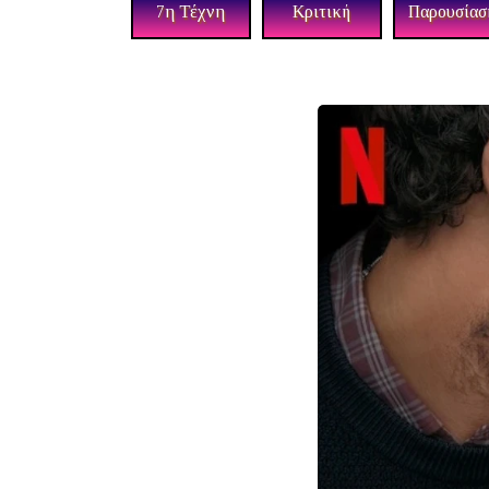
7η Τέχνη
Κριτική
Παρουσίασ