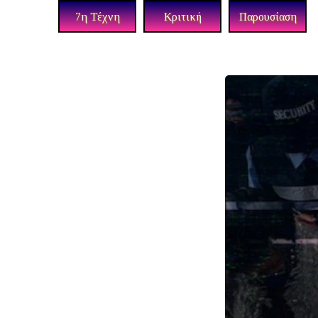
7η Τέχνη
Κριτική
Παρουσίαση