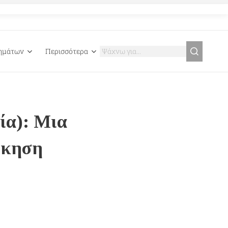
γημάτων
Περισσότερα
ία): Μια
δίκηση