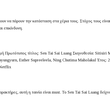
ζουν να πάρουν την κατάσταση στα χέρια τους.
Στόχος τους είνα
ι επικίνδυνη.
μή
Πρωτότυπος τίτλος:
Sen Tai Sai Luang
Σκηνοθεσία:
Sitisiri 
ayungyurn, Esther Supreeleela, Ning Chutima Maholakul
Έτος:
2
etflix
ρακτήρες, αυτή η ταινία είναι must.
Το
Sen Tai Sai Luang
δείχνε