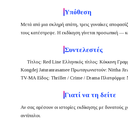
Υπόθεση
Μετά από μια σκληρή απάτη, τρεις γυναίκες αποφασί
τους κατέστρεψε.
Η εκδίκηση γίνεται προσωπική — κα
Συντελεστές
Τίτλος:
Red Line
Ελληνικός τίτλος:
Κόκκινη Γραμ
Kongdej Jaturanrasamee
Πρωταγωνιστούν:
Nittha Jir
TV-MA
Είδος:
Thriller / Crime / Drama
Πλατφόρμα:
N
Γιατί να τη δείτε
Αν σας αρέσουν οι ιστορίες εκδίκησης με δυνατούς χα
αντίπαλοι.