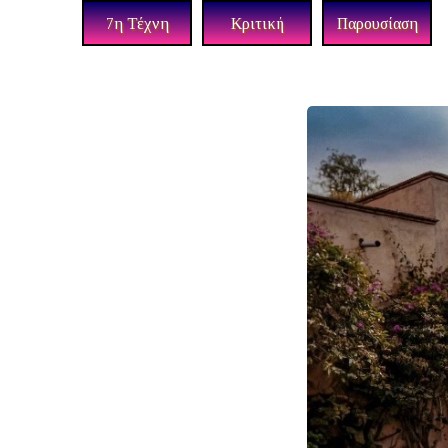
7η Τέχνη
Κριτική
Παρουσίαση