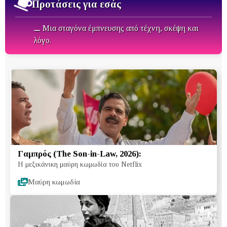
Προτάσεις για εσάς
⚊ Μια σταγόνα έμπνευσης από τέχνη, σκέψη και
λόγο.
Γαμπρός (The Son-in-Law, 2026):
Η μεξικάνικη μαύρη κωμωδία του Netflix
Μαύρη κωμωδία