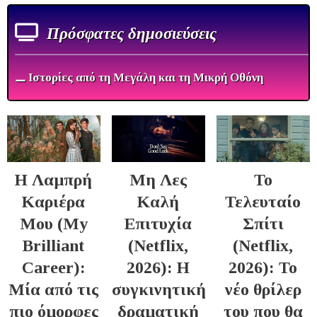
Πρόσφατες δημοσιεύσεις
⚊ Ιστορίες από τη Μεγάλη και τη Μικρή Οθόνη
Η Λαμπρή
Μη Λες
Το
Καριέρα
Καλή
Τελευταίο
Μου (My
Επιτυχία
Σπίτι
Brilliant
(Netflix,
(Netflix,
Career):
2026): Η
2026): Το
Μία από τις
συγκινητική
νέο θρίλερ
πιο όμορφες
δραματική
του που θα