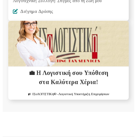
Λογοτεχνική Συλλογή: Στιγμές από τη Ζωή μου
Διήγημα Δράσης
💼 Η Λογιστική σου Υπόθεση
στα Καλύτερα Χέρια!
ΙΣοΛΟΓΙΣΤΙΚή®
-Λογιστική Υποστήριξη Επιχειρήσεων