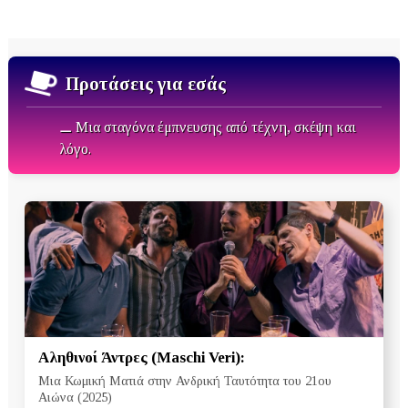
Προτάσεις για εσάς
⚊ Μια σταγόνα έμπνευσης από τέχνη, σκέψη και
λόγο.
Αληθινοί Άντρες (Maschi Veri):
Μια Κωμική Ματιά στην Ανδρική Ταυτότητα του 21ου
Αιώνα (2025)