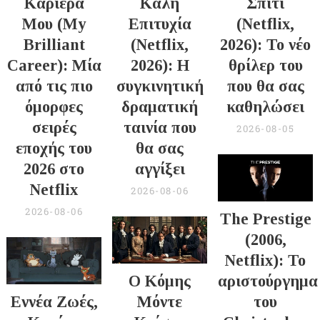
Καριέρα
Καλή
Σπίτι
Μου (My
Επιτυχία
(Netflix,
Brilliant
(Netflix,
2026): Το νέο
Career): Μία
2026): Η
θρίλερ του
από τις πιο
συγκινητική
που θα σας
όμορφες
δραματική
καθηλώσει
σειρές
ταινία που
2026-08-05
εποχής του
θα σας
2026 στο
αγγίξει
Netflix
2026-08-06
2026-08-06
The Prestige
(2006,
Netflix): Το
Ο Κόμης
αριστούργημα
Εννέα Ζωές,
Μόντε
του