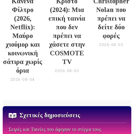
Κανένα
Κρίστο
Christopher
Φίλτρο
(2024): Μια
Nolan που
(2026,
επική ταινία
πρέπει να
Netflix):
που δεν
δείτε δύο
Μαύρο
πρέπει να
φορές
χιούμορ και
χάσετε στην
2026-08-03
κοινωνική
COSMOTE
σάτιρα χωρίς
TV
όρια
2026-08-03
2026-08-04
Σχετικές δημοσιεύσεις
Σειρές και Ταινίες που άφησαν το στίγμα τους