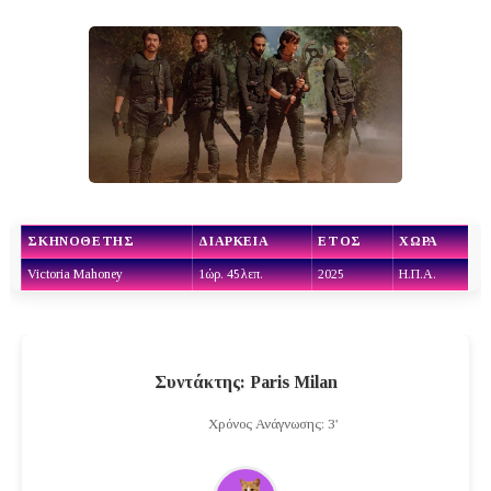
ΣΚΗΝΟΘΈΤΗΣ
ΔΙΆΡΚΕΙΑ
ΈΤΟΣ
ΧΏΡΑ
Victoria Mahoney
1ώρ. 45λεπ.
2025
Η.Π.Α.
Συντάκτης: Paris Milan
Χρόνος Ανάγνωσης: 3'