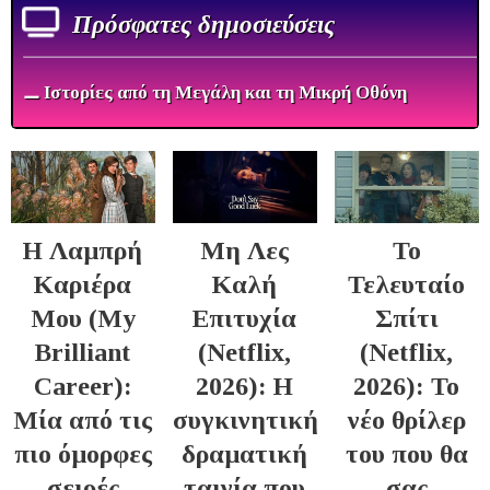
Πρόσφατες δημοσιεύσεις
⚊ Ιστορίες από τη Μεγάλη και τη Μικρή Οθόνη
Η Λαμπρή
Μη Λες
Το
Καριέρα
Καλή
Τελευταίο
Μου (My
Επιτυχία
Σπίτι
Brilliant
(Netflix,
(Netflix,
Career):
2026): Η
2026): Το
Μία από τις
συγκινητική
νέο θρίλερ
πιο όμορφες
δραματική
του που θα
σειρές
ταινία που
σας