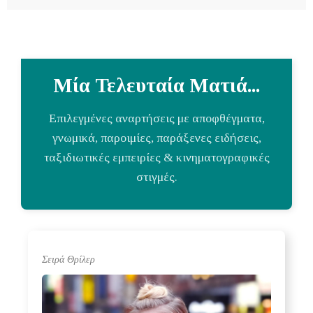
Μία Τελευταία Ματιά...
Επιλεγμένες αναρτήσεις με αποφθέγματα,
γνωμικά, παροιμίες, παράξενες ειδήσεις,
ταξιδιωτικές εμπειρίες & κινηματογραφικές
στιγμές.
Σειρά Θρίλερ