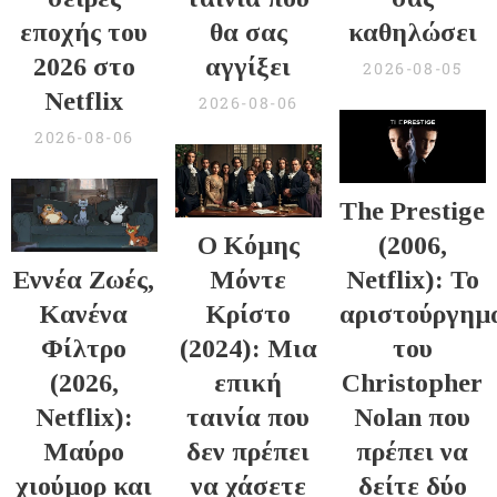
εποχής του
θα σας
καθηλώσει
2026 στο
αγγίξει
2026-08-05
Netflix
2026-08-06
2026-08-06
The Prestige
Ο Κόμης
(2006,
Εννέα Ζωές,
Μόντε
Netflix): Το
Κανένα
Κρίστο
αριστούργημ
Φίλτρο
(2024): Μια
του
(2026,
επική
Christopher
Netflix):
ταινία που
Nolan που
Μαύρο
δεν πρέπει
πρέπει να
χιούμορ και
να χάσετε
δείτε δύο