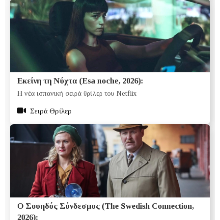
Εκείνη τη Νύχτα (Esa noche, 2026):
Η νέα ισπανική σειρά θρίλερ του Netflix
Σειρά Θρίλερ
Ο Σουηδός Σύνδεσμος (The Swedish Connection,
2026):