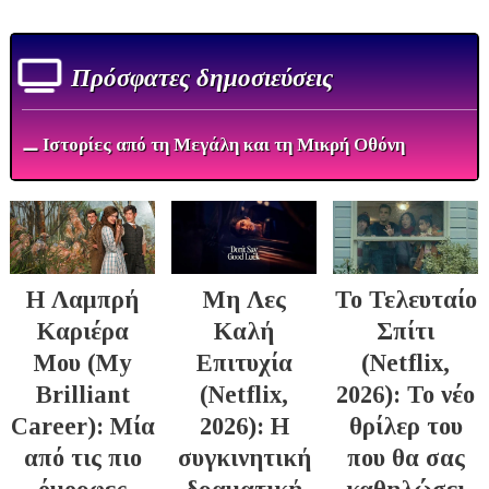
Πρόσφατες δημοσιεύσεις
⚊ Ιστορίες από τη Μεγάλη και τη Μικρή Οθόνη
Η Λαμπρή
Μη Λες
Το Τελευταίο
Καριέρα
Καλή
Σπίτι
Μου (My
Επιτυχία
(Netflix,
Brilliant
(Netflix,
2026): Το νέο
Career): Μία
2026): Η
θρίλερ του
από τις πιο
συγκινητική
που θα σας