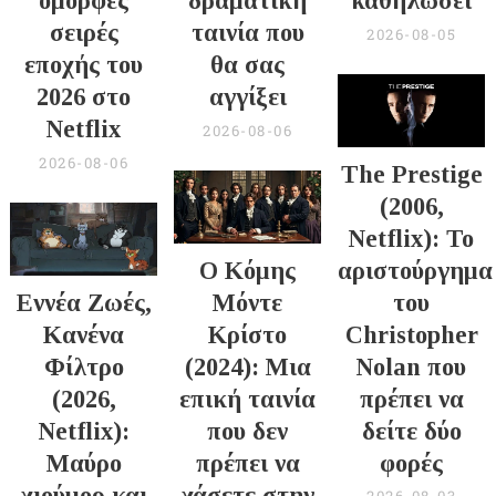
όμορφες
δραματική
καθηλώσει
σειρές
ταινία που
2026-08-05
εποχής του
θα σας
2026 στο
αγγίξει
Netflix
2026-08-06
2026-08-06
The Prestige
(2006,
Netflix): Το
Ο Κόμης
αριστούργημα
Εννέα Ζωές,
Μόντε
του
Κανένα
Κρίστο
Christopher
Φίλτρο
(2024): Μια
Nolan που
(2026,
επική ταινία
πρέπει να
Netflix):
που δεν
δείτε δύο
Μαύρο
πρέπει να
φορές
χιούμορ και
χάσετε στην