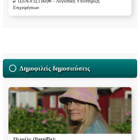
ΙΣοΛΟΓΙΣΤΙΚή® - Λογιστική Υποστήριξη
Επιχειρήσεων
Δημοφιλείς δημοσιεύσεις
Περνίλε (Pernille):