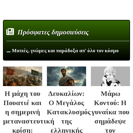
Πρόσφατες δημοσιεύσεις
⚊ Ματιές, γνώμες και παράδοξα απ’ όλο τον κόσμο
Η μάχη του
Δευκαλίων:
Μάρω
Πουατιέ και
Ο Μεγάλος
Κοντού: Η
η σημερινή
Κατακλυσμός
γυναίκα που
μεταναστευτική
της
σημάδεψε
κρίση:
ελληνικής
τον