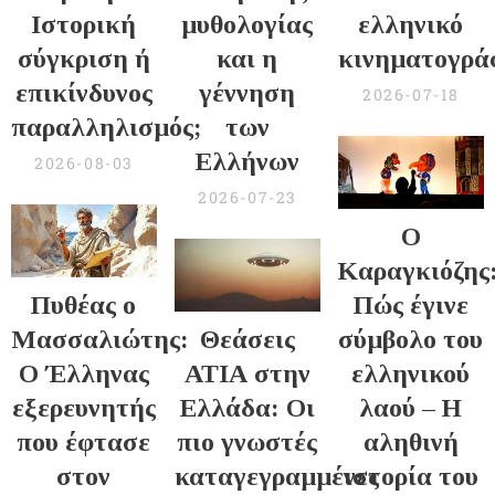
Ιστορική
μυθολογίας
ελληνικό
σύγκριση ή
και η
κινηματογρά
επικίνδυνος
γέννηση
2026-07-18
παραλληλισμός;
των
Ελλήνων
2026-08-03
2026-07-23
Ο
Καραγκιόζης
Πυθέας ο
Πώς έγινε
Μασσαλιώτης:
Θεάσεις
σύμβολο του
Ο Έλληνας
ΑΤΙΑ στην
ελληνικού
εξερευνητής
Ελλάδα: Οι
λαού – Η
που έφτασε
πιο γνωστές
αληθινή
στον
καταγεγραμμένες
ιστορία του