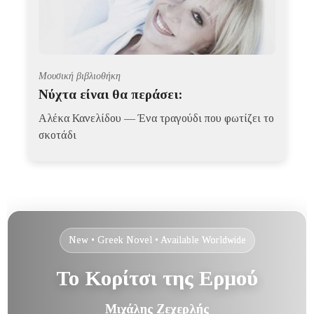
Μουσική βιβλιοθήκη
Νύχτα είναι θα περάσει:
Αλέκα Κανελίδου — Ένα τραγούδι που φωτίζει το
σκοτάδι
New • Greek Novel • Available Worldwide
Το Κορίτσι της Ερμού
Μιχάλης Ζεχερλής