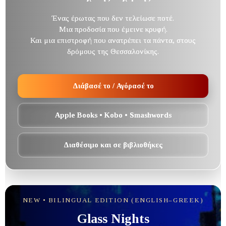
Ένας έρωτας που δεν τελείωσε ποτέ.
Μια προδοσία που έμεινε κρυφή.
Και μια επιστροφή που ανατρέπει τα πάντα, στους
δρόμους της Θεσσαλονίκης.
Διάβασέ το / Αγόρασέ το
Apple Books • Kobo • Smashwords
Διαθέσιμο και σε βιβλιοθήκες
NEW • BILINGUAL EDITION (ENGLISH–GREEK)
Glass Nights