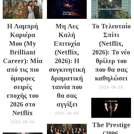
Η Λαμπρή
Μη Λες
Το Τελευταίο
Καριέρα
Καλή
Σπίτι
Μου (My
Επιτυχία
(Netflix,
Brilliant
(Netflix,
2026): Το νέο
Career): Μία
2026): Η
θρίλερ του
από τις πιο
συγκινητική
που θα σας
όμορφες
δραματική
καθηλώσει
σειρές
ταινία που
2026-08-05
εποχής του
θα σας
2026 στο
αγγίξει
Netflix
2026-08-06
2026-08-06
The Prestige
(2006,