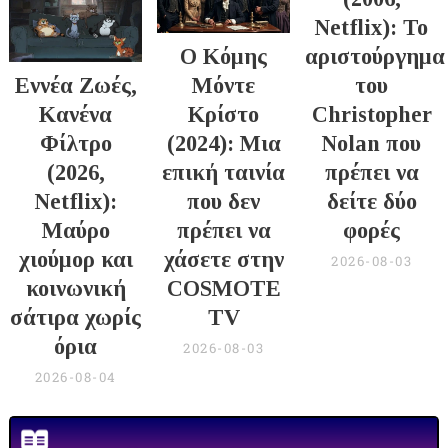
Netflix): Το
Ο Κόμης
αριστούργημα
Εννέα Ζωές,
Μόντε
του
Κανένα
Κρίστο
Christopher
Φίλτρο
(2024): Μια
Nolan που
(2026,
επική ταινία
πρέπει να
Netflix):
που δεν
δείτε δύο
Μαύρο
πρέπει να
φορές
χιούμορ και
χάσετε στην
2026-08-03
κοινωνική
COSMOTE
σάτιρα χωρίς
TV
όρια
2026-08-03
2026-08-04