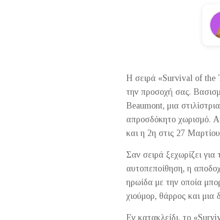
Η σειρά «Survival of the
την προσοχή σας. Βασισμέ
Beaumont, μια στιλίστρι
απροσδόκητο χωρισμό. Απ
και η 2η στις 27 Μαρτίου
Σαν σειρά ξεχωρίζει για 
αυτοπεποίθηση, η αποδοχ
ηρωίδα με την οποία μπορ
χιούμορ, θάρρος και μια
Εν κατακλείδι, το «Survi