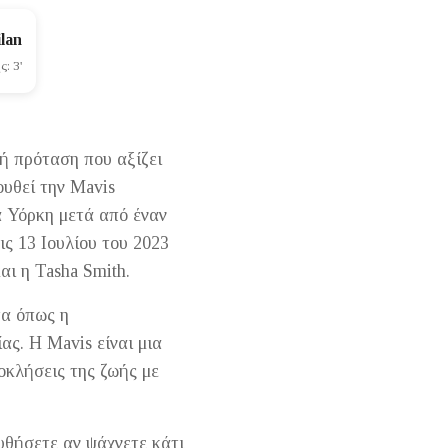
lan
: 3'
κή πρόταση που αξίζει
ουθεί την Mavis
α Υόρκη μετά από έναν
ς 13 Ιουλίου του 2023
αι η Tasha Smith.
τα όπως η
ας. Η Mavis είναι μια
ροκλήσεις της ζωής με
ουθήσετε αν ψάχνετε κάτι