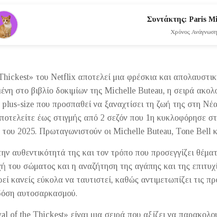
Συντάκτης: Paris Mi
Χρόνος Ανάγνωσης
 Thickest» του Netflix αποτελεί μια φρέσκια και απολαυστι
νη στο βιβλίο δοκιμίων της Michelle Buteau, η σειρά ακολ
α plus-size που προσπαθεί να ξαναχτίσει τη ζωή της στη Νέ
οτελείτε έως στιγμής από 2 σεζόν που 1η κυκλοφόρησε στι
 του 2025. Πρωταγωνιστούν οι Michelle Buteau, Tone Bell κ
την αυθεντικότητά της και τον τρόπο που προσεγγίζει θέμα
ή του σώματος και η αναζήτηση της αγάπης και της επιτυχί
εί κανείς εύκολα να ταυτιστεί, καθώς αντιμετωπίζει τις π
 δόση αυτοσαρκασμού.
val of the Thickest» είναι μια σειρά που αξίζει να παρακολ