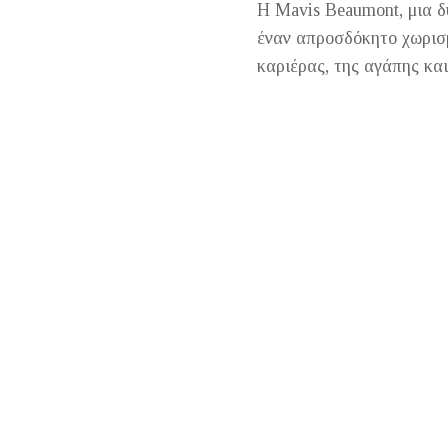
Η Mavis Beaumont, μια δ
έναν απροσδόκητο χωρισμ
καριέρας, της αγάπης κα