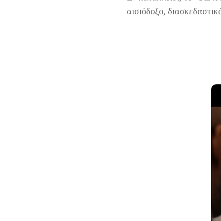
αισιόδοξο, διασκεδαστικ