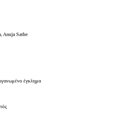
, Anuja Sathe
 οργανωμένο έγκλημα
στός