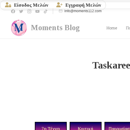
Είσοδος Μελών
Εγγραφή Μελών
info@moments112.com
Moments
Blog
Home
Π
Taskaree
7η Τέχνη
Κριτική
Παρουσίασ