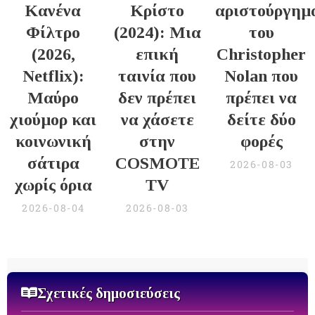
Κανένα
Κρίστο
αριστούργημ
Φίλτρο
(2024): Μια
του
(2026,
επική
Christopher
Netflix):
ταινία που
Nolan που
Μαύρο
δεν πρέπει
πρέπει να
χιούμορ και
να χάσετε
δείτε δύο
κοινωνική
στην
φορές
σάτιρα
COSMOTE
2026-08-03
χωρίς όρια
TV
2026-08-04
2026-08-03
Σχετικές δημοσιεύσεις