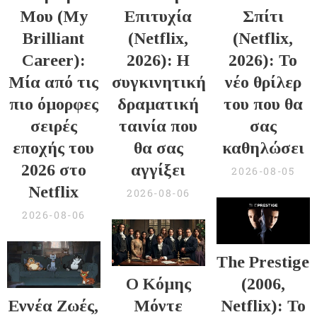
Μου (My
Επιτυχία
Σπίτι
Brilliant
(Netflix,
(Netflix,
Career):
2026): Η
2026): Το
Μία από τις
συγκινητική
νέο θρίλερ
πιο όμορφες
δραματική
του που θα
σειρές
ταινία που
σας
εποχής του
θα σας
καθηλώσει
2026 στο
αγγίξει
2026-08-05
Netflix
2026-08-06
2026-08-06
The Prestige
Ο Κόμης
(2006,
Εννέα Ζωές,
Μόντε
Netflix): Το