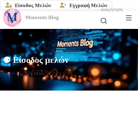
Είσοδος Μελών
Εγγραφή Μελών
Αναζήτηση
Moments
Blog
⚈
Είσοδος μελών