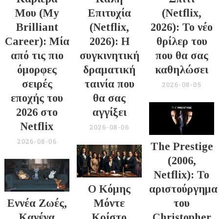
Μου (My
Επιτυχία
(Netflix,
Brilliant
(Netflix,
2026): Το νέο
Career): Μία
2026): Η
θρίλερ του
από τις πιο
συγκινητική
που θα σας
όμορφες
δραματική
καθηλώσει
σειρές
ταινία που
2026-08-05
εποχής του
θα σας
2026 στο
αγγίξει
Netflix
2026-08-06
2026-08-06
The Prestige
(2006,
Netflix): Το
Ο Κόμης
αριστούργημα
Εννέα Ζωές,
Μόντε
του
Κανένα
Κρίστο
Christopher