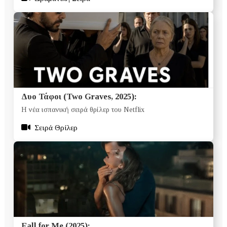
Δυο Τάφοι (Two Graves, 2025):
Η νέα ισπανική σειρά θρίλερ του Netflix
Σειρά Θρίλερ
Fall for Me (2025):