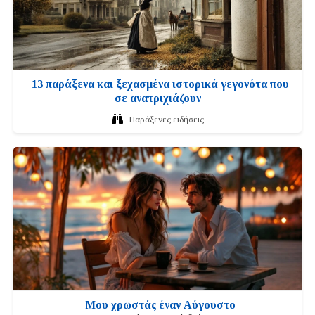
13 παράξενα και ξεχασμένα ιστορικά γεγονότα που
σε ανατριχιάζουν
Παράξενες ειδήσεις
Μου χρωστάς έναν Αύγουστο