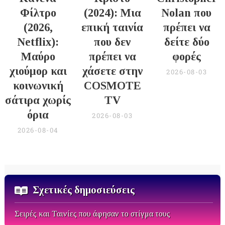
Φίλτρο
(2024): Μια
Nolan που
(2026,
επική ταινία
πρέπει να
Netflix):
που δεν
δείτε δύο
Μαύρο
πρέπει να
φορές
χιούμορ και
χάσετε στην
2026-08-03
κοινωνική
COSMOTE
σάτιρα χωρίς
TV
όρια
2026-08-03
2026-08-04
Σχετικές δημοσιεύσεις
Σειρές και Ταινίες που άφησαν το στίγμα τους