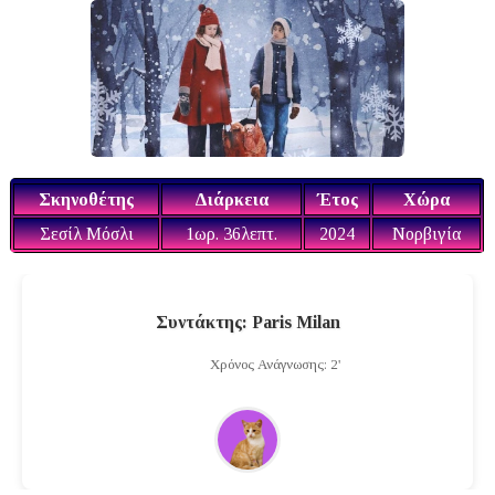
Σκηνοθέτης
Διάρκεια
Έτος
Χώρα
Σεσίλ Μόσλι
1ωρ. 36λεπτ.
2024
Νορβιγία
Συντάκτης: Paris Milan
Χρόνος Ανάγνωσης: 2'