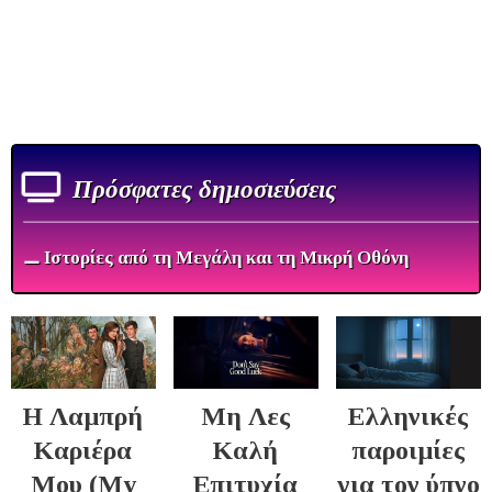
Πρόσφατες δημοσιεύσεις
⚊ Ιστορίες από τη Μεγάλη και τη Μικρή Οθόνη
Η Λαμπρή
Μη Λες
Ελληνικές
Καριέρα
Καλή
παροιμίες
Μου (My
Επιτυχία
για τον ύπνο