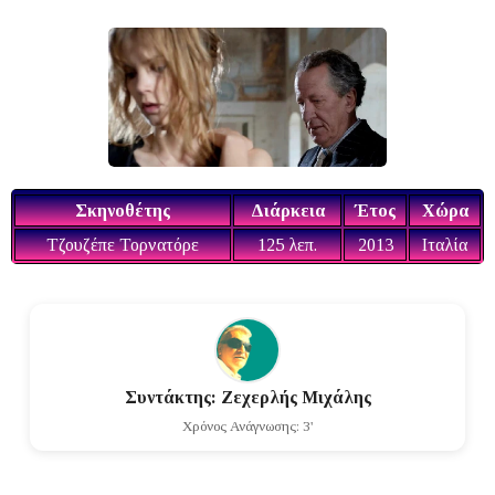
Σκηνοθέτης
Διάρκεια
Έτος
Χώρα
Τζουζέπε Τορνατόρε
125 λεπ.
2013
Ιταλία
Συντάκτης: Ζεχερλής Μιχάλης
Χρόνος Ανάγνωσης: 3'