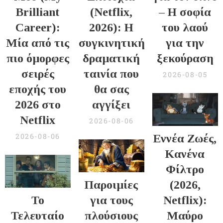
Brilliant
(Netflix,
– Η σοφία
Career):
2026): Η
του λαού
Μία από τις
συγκινητική
για την
πιο όμορφες
δραματική
ξεκούραση
σειρές
ταινία που
2026-08-05
εποχής του
θα σας
2026 στο
αγγίξει
Netflix
2026-08-06
2026-08-06
Εννέα Ζωές,
Κανένα
Φίλτρο
Παροιμίες
(2026,
Το
για τους
Netflix):
Τελευταίο
πλούσιους
Μαύρο