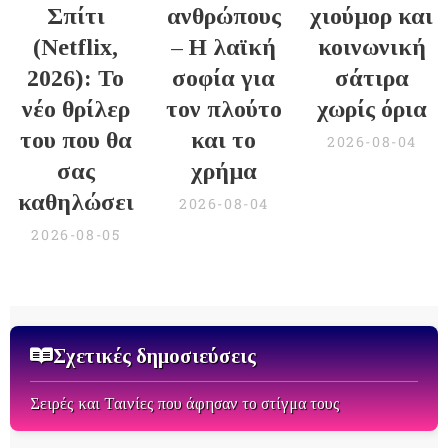
Σπίτι
ανθρώπους
χιούμορ και
(Netflix,
– Η λαϊκή
κοινωνική
2026): Το
σοφία για
σάτιρα
νέο θρίλερ
τον πλούτο
χωρίς όρια
του που θα
και το
2026-08-04
σας
χρήμα
καθηλώσει
2026-08-04
2026-08-05
Σχετικές δημοσιεύσεις
Σειρές και Ταινίες που άφησαν το στίγμα τους