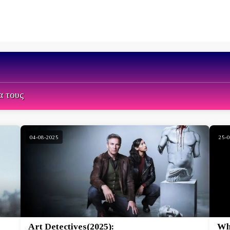
α τους
04-08-2025
25-
Art Detectives(2025):
Whi