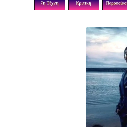
7η Τέχνη
Κριτική
Παρουσίασ