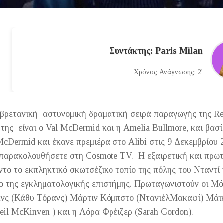
Συντάκτης: Paris Milan
Χρόνος Ανάγνωσης: 2'
α βρετανική αστυνομική δραματική σειρά παραγωγής της Re
της είναι ο Val McDermid και η Amelia Bullmore, και βασί
cDermid και έκανε πρεμιέρα στο Alibi στις 9 Δεκεμβρίου 
η παρακολουθήσετε στη Cosmote TV. Η εξαιρετική και πρω
όντο το εκπληκτικό σκωτσέζικο τοπίο της πόλης του Νταντί 
μο της εγκληματολογικής επιστήμης. Πρωταγωνιστούν οι Μ
ενς (Κάθυ Τόρανς) Μάρτιν Κόμπστο (ΝτανιέλΜακαφί) Μάι
Neil McKinven ) και η Λόρα Φρέιζερ (Sarah Gordon).