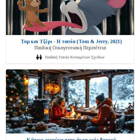
Τομ και Τζέρι - Η ταινία (Tom & Jerry, 2021)
Παιδική Οικογενειακή Περιπέτεια
Παιδική Ταινία Κινουμένων Σχεδίων
Κάποιο χειμώνα στην άκρη ενός βουνού