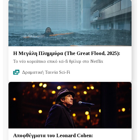
Η Μεγάλη Πλημμύρα (The Great Flood, 2025):
Το νέο κορεάτικο επικό sci-fi θρίλερ στο Netflix
Δραματική Ταινία Sci-Fi
Αποφθέγματα του Leonard Cohen: