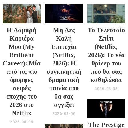
Η Λαμπρή
Μη Λες
Το Τελευταίο
Καριέρα
Καλή
Σπίτι
Μου (My
Επιτυχία
(Netflix,
Brilliant
(Netflix,
2026): Το νέο
Career): Μία
2026): Η
θρίλερ του
από τις πιο
συγκινητική
που θα σας
όμορφες
δραματική
καθηλώσει
σειρές
ταινία που
2026-08-05
εποχής του
θα σας
2026 στο
αγγίξει
Netflix
2026-08-06
2026-08-06
The Prestige