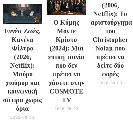
(2006,
Netflix): Το
Ο Κόμης
αριστούργημα
Εννέα Ζωές,
Μόντε
του
Κανένα
Κρίστο
Christopher
Φίλτρο
(2024): Μια
Nolan που
(2026,
επική ταινία
πρέπει να
Netflix):
που δεν
δείτε δύο
Μαύρο
πρέπει να
φορές
χιούμορ και
χάσετε στην
2026-08-03
κοινωνική
COSMOTE
σάτιρα χωρίς
TV
όρια
2026-08-03
2026-08-04