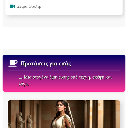
Σειρά Θρίλερ
Προτάσεις για εσάς
⚊ Μια σταγόνα έμπνευσης από τέχνη, σκέψη και
λόγο.