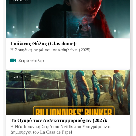
14-04-2025
Γυάλινος Θόλος (Glas dome):
Η Σουηδική σειρά που σε καθηλώνει (2025)
Σειρά Θρίλερ
18-09-2025
Το Οχυρό των Δισεκατομμυριούχων (2025):
Η Νέα Ισπανική Σειρά του Netflix που Υπογράφουν οι
Δημιουργοί του La Casa de Papel