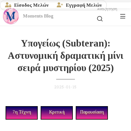
Είσοδος Μελών
Εγγραφή Μελών
Αναζήτηση
Moments
Blog
Υπογείως (
Subteran)
:
Aστυνομική δραματική μίνι
σειρά μυστηρίου (2025)
2025-01-15
7η Τέχνη
Κριτική
Παρουσίαση