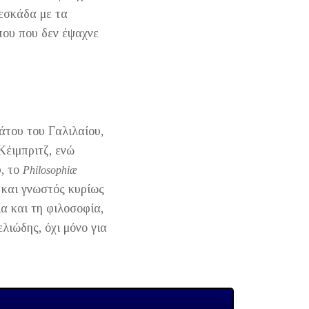
ρεσκάδα με τα
που που δεν έψαχνε
άτου του Γαλιλαίου,
Κέιμπριτζ, ενώ
υ, το
Philosophiæ
ν και γνωστός κυρίως
α και τη φιλοσοφία,
λιώδης, όχι μόνο για