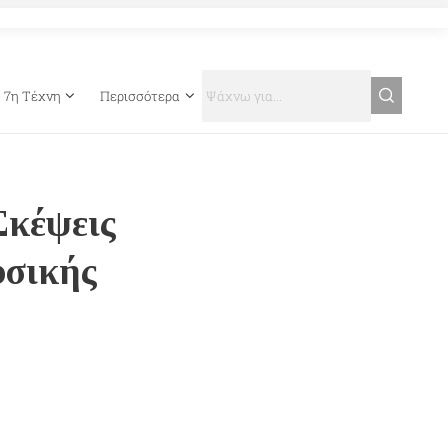
7η Τέχνη
Περισσότερα
Σκέψεις
υσικής