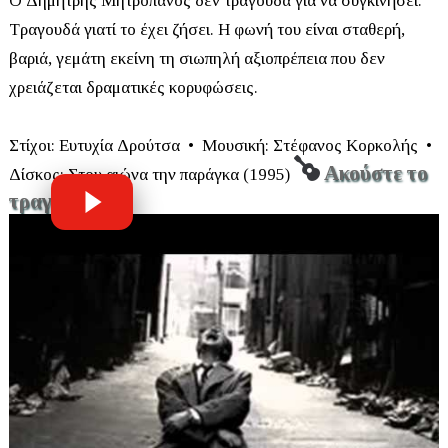
Ο
Δημήτρης Μητροπάνος
δεν τραγουδά για να συγκινήσει.
Τραγουδά γιατί το έχει ζήσει. Η φωνή του είναι σταθερή,
βαριά, γεμάτη εκείνη τη σιωπηλή αξιοπρέπεια που δεν
χρειάζεται δραματικές κορυφώσεις.
Στίχοι:
Ευτυχία Δρούτσα •
Μουσική:
Στέφανος Κορκολής •
Ακούστε το
Δίσκος:
Στου αιώνα την παράγκα
(1995)
τραγούδι