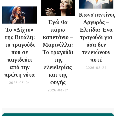
Κωνσταντίνος
Εγώ θα
Αργυρός –
Το «Δίχτυ»
πάρω
Ελπίδα: Ένα
της Βιτάλη:
καπετάνιο –
τραγούδι για
το τραγούδι
Μαρινέλλα:
όσα δεν
που σε
Το τραγούδι
τελειώνουν
παγιδεύει
της
ποτέ
από την
ελευθερίας
2026-03-24
πρώτη νότα
και της
φυγής
2026-05-04
2026-04-17