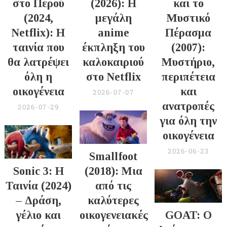
στο Περού
(2026): Η
και το
(2024,
μεγάλη
Μυστικό
Netflix): Η
anime
Πέρασμα
ταινία που
έκπληξη του
(2007):
θα λατρέψει
καλοκαιριού
Μυστήριο,
όλη η
στο Netflix
περιπέτεια
οικογένεια
και
2026-07-07
ανατροπές
2026-07-29
για όλη την
οικογένεια
2026-06-23
Smallfoot
Sonic 3: Η
(2018): Μια
Ταινία (2024)
από τις
– Δράση,
καλύτερες
γέλιο και
οικογενειακές
GOAT: Ο