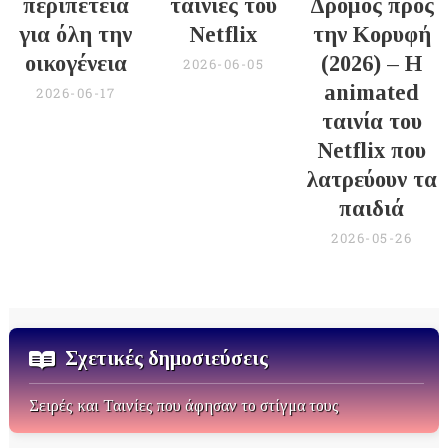
περιπέτεια
ταινίες του
Δρόμος προς
για όλη την
Netflix
την Κορυφή
οικογένεια
(2026) – Η
2026-06-05
animated
2026-06-17
ταινία του
Netflix που
λατρεύουν τα
παιδιά
2026-05-26
Σχετικές δημοσιεύσεις
Σειρές και Ταινίες που άφησαν το στίγμα τους