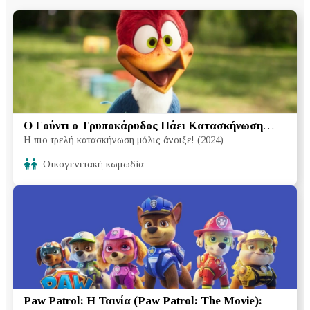
O Γούντι ο Τρυποκάρυδος Πάει Κατασκήνωση
Η πιο τρελή κατασκήνωση μόλις άνοιξε! (2024)
(Woody Woodpecker Goes to Camp):
Oικογενειακή κωμωδία
Paw Patrol: Η Ταινία (Paw Patrol: The Movie):