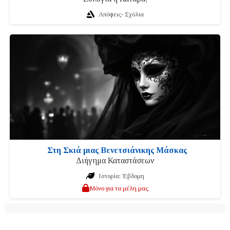
Απόψεις- Σχόλια
Στη Σκιά μιας Βενετσιάνικης Μάσκας
Διήγημα Καταστάσεων
Ιστορία: Έβδομη
Μόνο για τα μέλη μας