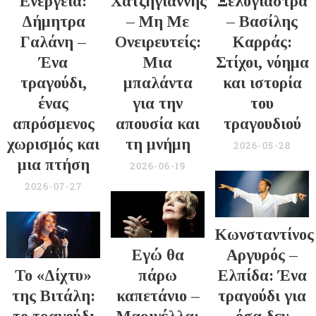
Ενέργεια:
Χατζηγιάννης
Ξελογιάστρα
Δήμητρα
– Μη Με
– Βασίλης
Γαλάνη –
Ονειρευτείς:
Καρράς:
Ένα
Μια
Στίχοι, νόημα
τραγούδι,
μπαλάντα
και ιστορία
ένας
για την
του
απρόσμενος
απουσία και
τραγουδιού
χωρισμός και
τη μνήμη
2026-05-28
μια πτήση
2026-06-19
2026-07-27
Κωνσταντίνος
Εγώ θα
Αργυρός –
Το «Δίχτυ»
πάρω
Ελπίδα: Ένα
της Βιτάλη:
καπετάνιο –
τραγούδι για