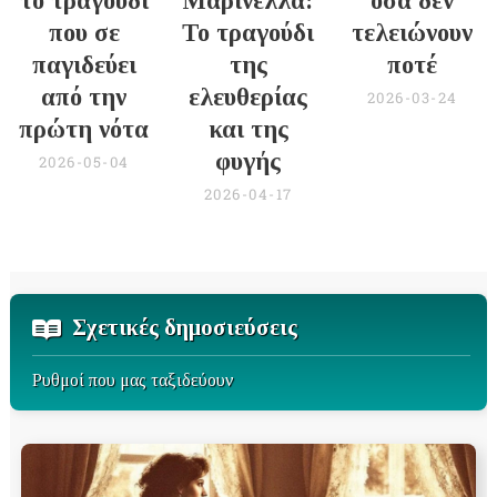
το τραγούδι
Μαρινέλλα:
όσα δεν
που σε
Το τραγούδι
τελειώνουν
παγιδεύει
της
ποτέ
από την
ελευθερίας
2026-03-24
πρώτη νότα
και της
φυγής
2026-05-04
2026-04-17
Σχετικές δημοσιεύσεις
Ρυθμοί που μας ταξιδεύουν