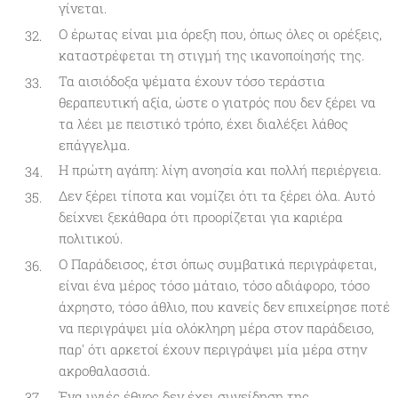
γίνεται.
Ο έρωτας είναι μια όρεξη που, όπως όλες οι ορέξεις,
καταστρέφεται τη στιγμή της ικανοποίησής της.
Τα αισιόδοξα ψέματα έχουν τόσο τεράστια
θεραπευτική αξία, ώστε ο γιατρός που δεν ξέρει να
τα λέει με πειστικό τρόπο, έχει διαλέξει λάθος
επάγγελμα.
Η πρώτη αγάπη: λίγη ανοησία και πολλή περιέργεια.
Δεν ξέρει τίποτα και νομίζει ότι τα ξέρει όλα. Αυτό
δείχνει ξεκάθαρα ότι προορίζεται για καριέρα
πολιτικού.
Ο Παράδεισος, έτσι όπως συμβατικά περιγράφεται,
είναι ένα μέρος τόσο μάταιο, τόσο αδιάφορο, τόσο
άχρηστο, τόσο άθλιο, που κανείς δεν επιχείρησε ποτέ
να περιγράψει μία ολόκληρη μέρα στον παράδεισο,
παρ' ότι αρκετοί έχουν περιγράψει μία μέρα στην
ακροθαλασσιά.
Ένα υγιές έθνος δεν έχει συνείδηση της