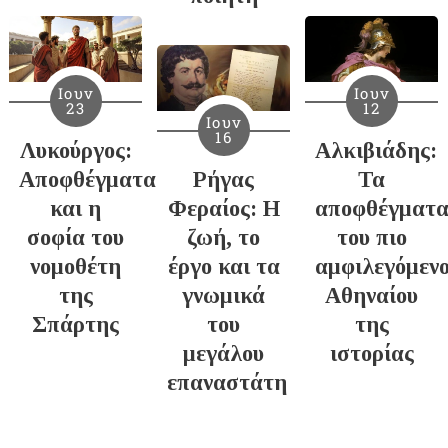
Ιουν
Ιουν
23
12
Ιουν
16
Λυκούργος:
Αλκιβιάδης:
Αποφθέγματα
Ρήγας
Τα
και η
Φεραίος: Η
αποφθέγματ
σοφία του
ζωή, το
του πιο
νομοθέτη
έργο και τα
αμφιλεγόμεν
της
γνωμικά
Αθηναίου
Σπάρτης
του
της
μεγάλου
ιστορίας
επαναστάτη