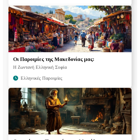
Οι Παροιμίες της Μακεδονίας μας:
Η Ζωντανή Ελληνική Σοφία
Ελληνικές Παροιμίες