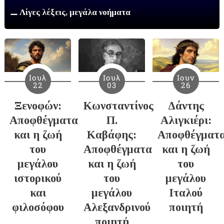
⚊ Λίγες λέξεις, μεγάλα νοήματα
Ιουλ
Ιουλ
Ιουν
22
03
26
Ξενοφών:
Κωνσταντίνος
Δάντης
Αποφθέγματα
Π.
Αλιγκιέρι:
και η ζωή
Καβάφης:
Αποφθέγματ
του
Αποφθέγματα
και η ζωή
μεγάλου
και η ζωή
του
ιστορικού
του
μεγάλου
και
μεγάλου
Ιταλού
φιλοσόφου
Αλεξανδρινού
ποιητή
ποιητή