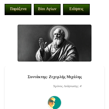
Παράξενα
Βίοι Αγίων
Ειδήσεις
Συντάκτης: Ζεχερλής Μιχάλης
Χρόνος Ανάγνωσης: 4'