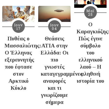
Μαϊ
25
Ο
Ιουν
Ιουν
17
04
Καραγκιόζης
Πυθέας ο
Θεάσεις
Πώς έγινε
Μασσαλιώτης:
ΑΤΙΑ στην
σύμβολο
Ο Έλληνας
Ελλάδα: Οι
του
εξερευνητής
πιο
ελληνικού
που έφτασε
γνωστές
λαού – Η
στον
καταγεγραμμένες
αληθινή
Αρκτικό
αναφορές
ιστορία του
Κύκλο
και τι
γνωρίζουμε
σήμερα