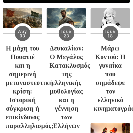
Αυγ
Ιουλ
Ιουλ
03
23
18
Η μάχη του
Δευκαλίων:
Μάρω
Πουατιέ
Ο Μεγάλος
Κοντού: Η
και η
Κατακλυσμός
γυναίκα
σημερινή
της
που
μεταναστευτική
ελληνικής
σημάδεψε
κρίση:
μυθολογίας
τον
Ιστορική
και η
ελληνικό
σύγκριση ή
γέννηση
κινηματογρά
επικίνδυνος
των
παραλληλισμός;
Ελλήνων