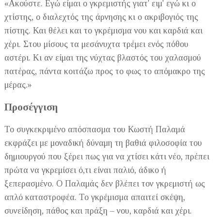
«Ακούστε. Εγώ είμαι ο γκρεμιστής γιατ' ειμ' εγώ κι ο
χτίστης, ο διαλεχτός της άρνησης κι ο ακριβογιός της
πίστης. Και θέλει και το γκρέμισμα νου και καρδιά και
χέρι. Στου μίσους τα μεσάνυχτα τρέμει ενός πόθου
αστέρι. Κι αν είμαι της νύχτας βλαστός του χαλασμού
πατέρας, πάντα κοιτάζω προς το φως το απόμακρο της
μέρας.»
Προσέγγιση
Το συγκεκριμένο απόσπασμα του Κωστή Παλαμά
εκφράζει με μοναδική δύναμη τη βαθιά φιλοσοφία του
δημιουργού που ξέρει πως για να χτίσει κάτι νέο, πρέπει
πρώτα να γκρεμίσει ό,τι είναι παλιό, άδικο ή
ξεπερασμένο. Ο Παλαμάς δεν βλέπει τον γκρεμιστή ως
απλό καταστροφέα. Το γκρέμισμα απαιτεί σκέψη,
συνείδηση, πάθος και πράξη – νου, καρδιά και χέρι.