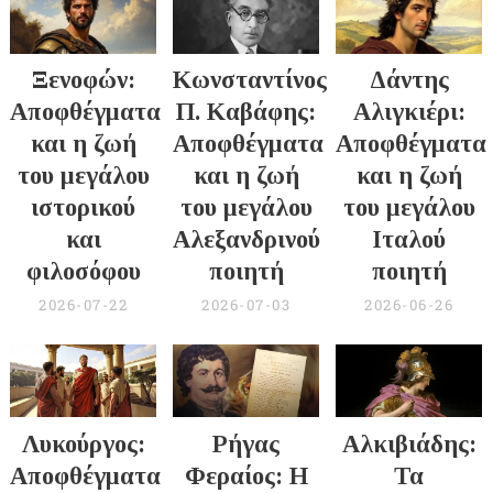
Ξενοφών:
Κωνσταντίνος
Δάντης
Αποφθέγματα
Π. Καβάφης:
Αλιγκιέρι:
και η ζωή
Αποφθέγματα
Αποφθέγματα
του μεγάλου
και η ζωή
και η ζωή
ιστορικού
του μεγάλου
του μεγάλου
και
Αλεξανδρινού
Ιταλού
φιλοσόφου
ποιητή
ποιητή
2026-07-22
2026-07-03
2026-06-26
Λυκούργος:
Ρήγας
Αλκιβιάδης:
Αποφθέγματα
Φεραίος: Η
Τα