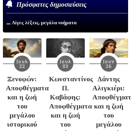
Πρόσφατες δημοσιεύσεις
⚊ Λίγες λέξεις, μεγάλα νοήματα
Ιουλ
Ιουλ
Ιουν
22
03
26
Ξενοφών:
Κωνσταντίνος
Δάντης
Αποφθέγματα
Π.
Αλιγκιέρι:
και η ζωή
Καβάφης:
Αποφθέγμα
του
Αποφθέγματα
και η ζωή
μεγάλου
και η ζωή
του
ιστορικού
του
μεγάλου