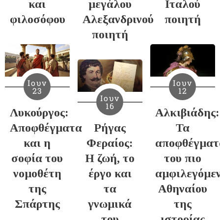
και
μεγάλου
Ιταλού
φιλοσόφου
Αλεξανδρινού
ποιητή
ποιητή
Ιουν
Ιουν
23
12
Ιουν
16
Λυκούργος:
Αλκιβιάδης:
Αποφθέγματα
Ρήγας
Τα
και η
Φεραίος:
αποφθέγματ
σοφία του
Η ζωή, το
του πιο
νομοθέτη
έργο και
αμφιλεγόμε
της
τα
Αθηναίου
Σπάρτης
γνωμικά
της
του
ιστορίας