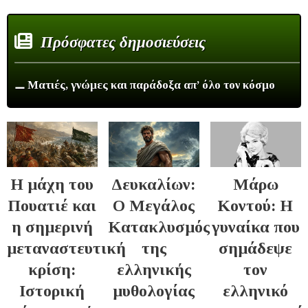
Πρόσφατες δημοσιεύσεις
⚊ Ματιές, γνώμες και παράδοξα απ’ όλο τον κόσμο
Η μάχη του
Δευκαλίων:
Μάρω
Πουατιέ και
Ο Μεγάλος
Κοντού: Η
η σημερινή
Κατακλυσμός
γυναίκα που
μεταναστευτική
της
σημάδεψε
κρίση:
ελληνικής
τον
Ιστορική
μυθολογίας
ελληνικό