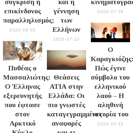
σύγκριση ή
και η
κινηματογρά
επικίνδυνος
γέννηση
2026-07-18
παραλληλισμός;
των
Ελλήνων
2026-08-03
2026-07-23
Ο
Καραγκιόζης
Πυθέας ο
Πώς έγινε
Μασσαλιώτης:
Θεάσεις
σύμβολο του
Ο Έλληνας
ΑΤΙΑ στην
ελληνικού
εξερευνητής
Ελλάδα: Οι
λαού – Η
που έφτασε
πιο γνωστές
αληθινή
στον
καταγεγραμμένες
ιστορία του
Αρκτικό
αναφορές
2026-05-25
Κύκλο
και τι