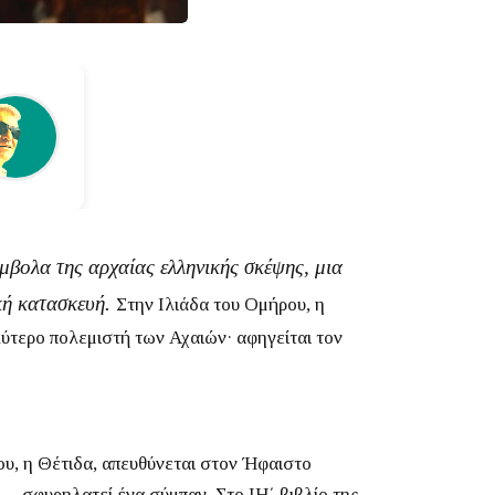
ύμβολα της αρχαίας ελληνικής σκέψης, μια
ϊκή κατασκευή.
Στην
Ιλιάδα
του Ομήρου, η
λύτερο πολεμιστή των Αχαιών· αφηγείται τον
ου, η Θέτιδα, απευθύνεται στον Ήφαιστο
α — σφυρηλατεί ένα σύμπαν.
Στο ΙΗ΄ βιβλίο της