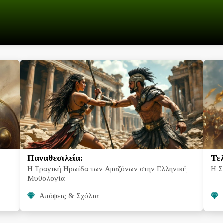
Παναθεσιλεία:
Τε
Η Τραγική Ηρωίδα των Αμαζόνων στην Ελληνική
Η Σ
Μυθολογία
Απόψεις & Σχόλια