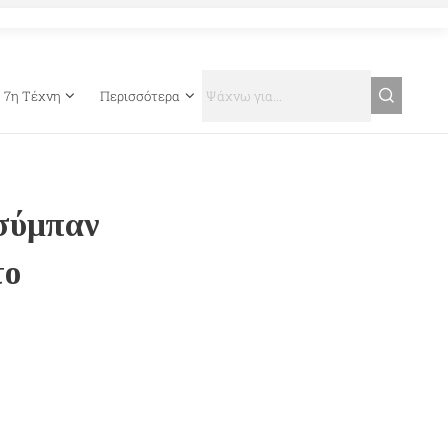
7η Τέχνη
Περισσότερα
 σύμπαν
το