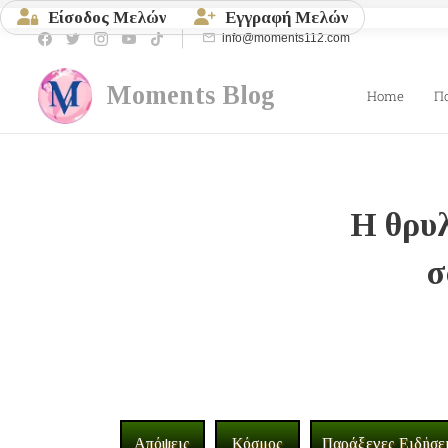
Είσοδος Μελών
Εγγραφή Μελών
info@moments112.com
Moments
Blog
Home
Π
Η θρυλ
σ
Απόψεις
Κόσμος
Παράξενες Ειδήσε