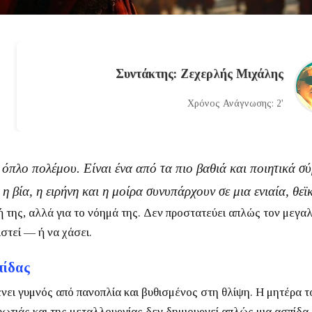
Συντάκτης: Ζεχερλής Μιχάλης
Χρόνος Ανάγνωσης: 2'
 όπλο πολέμου. Είναι ένα από τα πιο βαθιά και ποιητικά σ
η βία, η ειρήνη και η μοίρα συνυπάρχουν σε μια ενιαία, θε
χή της, αλλά για το νόημά της. Δεν προστατεύει απλώς τον μεγα
ιστεί — ή να χάσει.
πίδας
ει γυμνός από πανοπλία και βυθισμένος στη θλίψη. Η μητέρα τ
 φωτιάς και της μεταλλουργίας δεν δημιουργεί απλώς μια ασπίδ