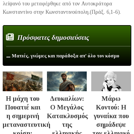
λείψανό του μεταφέρθηκε από τον Αυτοκράτορα
Κωνσταντίνο στην Κωνσταντινούπολη.(Πράξ. 6,1-6).
Πρόσφατες δημοσιεύσεις
⚊ Ματιές, γνώμες και παράδοξα απ’ όλο τον κόσμο
Η μάχη του
Δευκαλίων:
Μάρω
Πουατιέ και
Ο Μεγάλος
Κοντού: Η
η σημερινή
Κατακλυσμός
γυναίκα που
μεταναστευτική
της
σημάδεψε
κρίση:
ελληνικής
τον ελληνικό