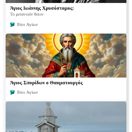
Άγιος Ιωάννης Χρυσόστομoς:
Το μετανοείν θείον
Βίοι Αγίων
Άγιος Σπυρίδων ο Θαυματουργός
Βίοι Αγίων