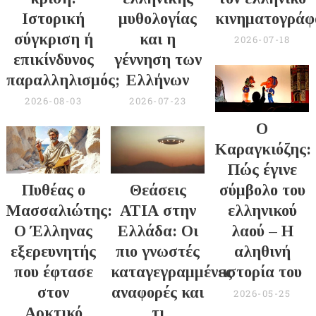
Ιστορική
μυθολογίας
κινηματογράφ
σύγκριση ή
και η
2026-07-18
επικίνδυνος
γέννηση των
παραλληλισμός;
Ελλήνων
2026-08-03
2026-07-23
Ο
Καραγκιόζης:
Πώς έγινε
Πυθέας ο
Θεάσεις
σύμβολο του
Μασσαλιώτης:
ΑΤΙΑ στην
ελληνικού
Ο Έλληνας
Ελλάδα: Οι
λαού – Η
εξερευνητής
πιο γνωστές
αληθινή
που έφτασε
καταγεγραμμένες
ιστορία του
στον
αναφορές και
2026-05-25
Αρκτικό
τι