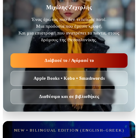
Μιχάλης Ζεχερλής
Ένας έρωτας που δεν τελείωσε ποτέ.
Μια προδοσία που έμεινε κρυφή.
Και μια επιστροφή που ανατρέπει τα πάντα, στους
δρόμους της Θεσσαλονίκης.
Διάβασέ το / Αγόρασέ το
Apple Books • Kobo • Smashwords
Διαθέσιμο και σε βιβλιοθήκες
NEW • BILINGUAL EDITION (ENGLISH–GREEK)