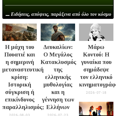
⚊ Ειδήσεις, απόψεις, παράξενα από όλο τον κόσμο
Η μάχη του
Δευκαλίων:
Μάρω
Πουατιέ και
Ο Μεγάλος
Κοντού: Η
η σημερινή
Κατακλυσμός
γυναίκα που
μεταναστευτική
της
σημάδεψε
κρίση:
ελληνικής
τον ελληνικό
Ιστορική
μυθολογίας
κινηματογράφ
σύγκριση ή
και η
2026-07-18
επικίνδυνος
γέννηση των
παραλληλισμός;
Ελλήνων
2026-08-03
2026-07-23