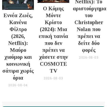
Netflix): Το
Ο Κόμης
αριστούργημα
Εννέα Ζωές,
Μόντε
του
Κανένα
Κρίστο
Christopher
Φίλτρο
(2024): Μια
Nolan που
(2026,
επική ταινία
πρέπει να
Netflix):
που δεν
δείτε δύο
Μαύρο
πρέπει να
φορές
χιούμορ και
χάσετε στην
2026-08-03
κοινωνική
COSMOTE
σάτιρα χωρίς
TV
όρια
2026-08-03
2026-08-04