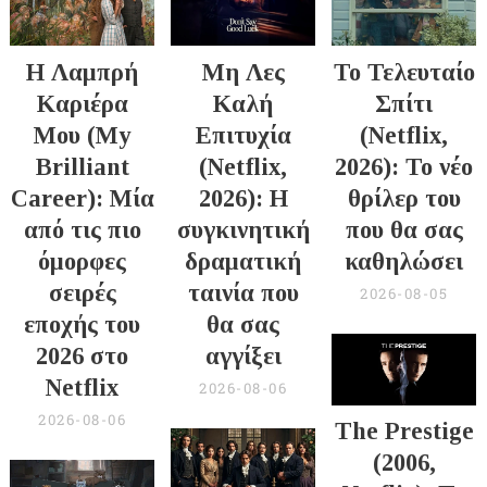
Η Λαμπρή
Μη Λες
Το Τελευταίο
Καριέρα
Καλή
Σπίτι
Μου (My
Επιτυχία
(Netflix,
Brilliant
(Netflix,
2026): Το νέο
Career): Μία
2026): Η
θρίλερ του
από τις πιο
συγκινητική
που θα σας
όμορφες
δραματική
καθηλώσει
σειρές
ταινία που
2026-08-05
εποχής του
θα σας
2026 στο
αγγίξει
Netflix
2026-08-06
2026-08-06
The Prestige
(2006,