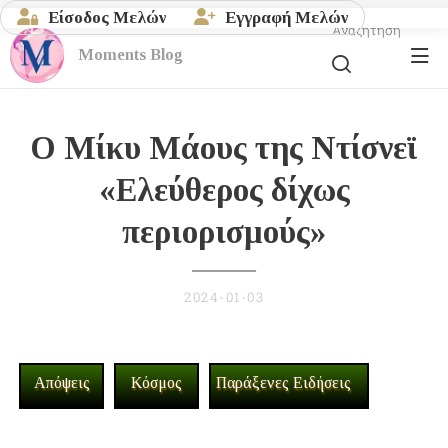
Είσοδος Μελών
Εγγραφή Μελών
Αναζήτηση
Moments
Blog
Ο Μίκυ Μάους της Ντίσνεϊ
«Ελεύθερος δίχως
περιορισμούς»
2024-01-03
Απόψεις
Κόσμος
Παράξενες Ειδήσεις