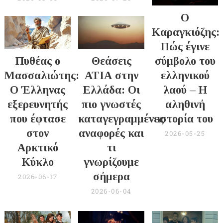
Ο
Καραγκιόζης:
Πώς έγινε
Πυθέας ο
Θεάσεις
σύμβολο του
Μασσαλιώτης:
ΑΤΙΑ στην
ελληνικού
Ο Έλληνας
Ελλάδα: Οι
λαού – Η
εξερευνητής
πιο γνωστές
αληθινή
που έφτασε
καταγεγραμμένες
ιστορία του
στον
αναφορές και
2026-05-25
Αρκτικό
τι
Κύκλο
γνωρίζουμε
σήμερα
2026-06-17
2026-06-04