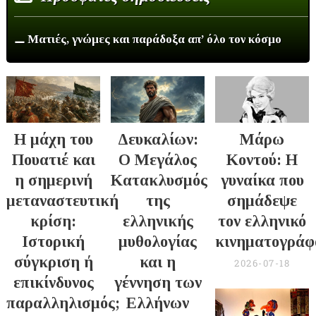
⚊ Ματιές, γνώμες και παράδοξα απ’ όλο τον κόσμο
Η μάχη του
Δευκαλίων:
Μάρω
Πουατιέ και
Ο Μεγάλος
Κοντού: Η
η σημερινή
Κατακλυσμός
γυναίκα που
μεταναστευτική
της
σημάδεψε
κρίση:
ελληνικής
τον ελληνικό
Ιστορική
μυθολογίας
κινηματογράφ
σύγκριση ή
και η
2026-07-18
επικίνδυνος
γέννηση των
παραλληλισμός;
Ελλήνων