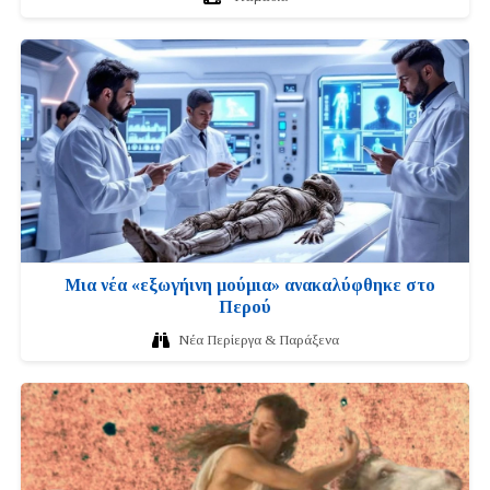
Μια νέα «εξωγήινη μούμια» ανακαλύφθηκε στο
Περού
Νέα Περίεργα & Παράξενα