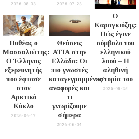
2026-08-03
2026-07-23
Ο
Καραγκιόζης:
Πώς έγινε
Πυθέας ο
Θεάσεις
σύμβολο του
Μασσαλιώτης:
ΑΤΙΑ στην
ελληνικού
Ο Έλληνας
Ελλάδα: Οι
λαού – Η
εξερευνητής
πιο γνωστές
αληθινή
που έφτασε
καταγεγραμμένες
ιστορία του
στον
αναφορές και
2026-05-25
Αρκτικό
τι
Κύκλο
γνωρίζουμε
σήμερα
2026-06-17
2026-06-04