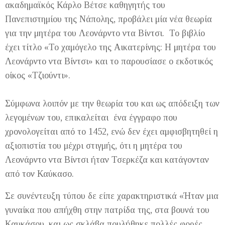
ακαδημαϊκός Κάρλο Βέτσε καθηγητής του
Πανεπιστημίου της Νάπολης, προβάλει μία νέα θεωρία
για την μητέρα του Λεονάρντο ντα Βίντσι. Το βιβλίο
έχει τίτλο «Το χαμόγελο της Αικατερίνης: Η μητέρα του
Λεονάρντο ντα Βίντσι» και το παρουσίασε ο εκδοτικός
οίκος «Τζιούντι».
Σύμφωνα λοιπόν με την θεωρία του και ως απόδειξη των
λεγομένων του, επικαλείται ένα έγγραφο που
χρονολογείται από το 1452, ενώ δεν έχει αμφισβητηθεί η
αξιοπιστία του μέχρι στιγμής, ότι η μητέρα του
Λεονάρντο ντα Βίντσι ήταν Τσερκέζα και κατάγονταν
από τον Καύκασο.
Σε συνέντευξη τύπου δε είπε χαρακτηριστικά «Ήταν μια
γυναίκα που απήχθη στην πατρίδα της, στα βουνά του
Καυκάσου, και ως σκλάβα πουλήθηκε πολλές φορές