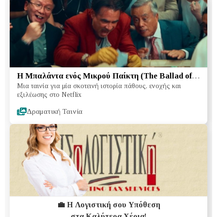
Η Μπαλάντα ενός Μικρού Παίκτη (The Ballad of a
Μια ταινία για μία σκοτεινή ιστορία πάθους, ενοχής και
Small Player, 2025):
εξιλέωσης στο Netflix
Δραματική Ταινία
💼 Η Λογιστική σου Υπόθεση
στα Καλύτερα Χέρια!