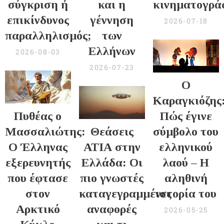
σύγκριση ή
και η
κινηματογρά
επικίνδυνος
γέννηση
2026-07-18
παραλληλισμός;
των
Ελλήνων
2026-08-03
2026-07-23
Ο
Καραγκιόζης
Πυθέας ο
Πώς έγινε
Μασσαλιώτης:
Θεάσεις
σύμβολο του
Ο Έλληνας
ΑΤΙΑ στην
ελληνικού
εξερευνητής
Ελλάδα: Οι
λαού – Η
που έφτασε
πιο γνωστές
αληθινή
στον
καταγεγραμμένες
ιστορία του
Αρκτικό
αναφορές
2026-05-25