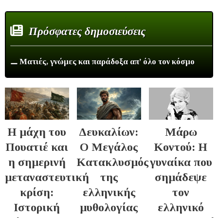
Πρόσφατες δημοσιεύσεις
⚊ Ματιές, γνώμες και παράδοξα απ’ όλο τον κόσμο
Η μάχη του
Δευκαλίων:
Μάρω
Πουατιέ και
Ο Μεγάλος
Κοντού: Η
η σημερινή
Κατακλυσμός
γυναίκα που
μεταναστευτική
της
σημάδεψε
κρίση:
ελληνικής
τον
Ιστορική
μυθολογίας
ελληνικό