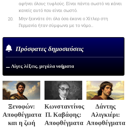
αφήνει όλους τυφλούς. Είναι πάντα σωστό να κάνει
κανείς αυτό που είναι σωστό.
Μην ξεχνάτε ότι όλα όσα έκανε ο Χίτλερ στη
Γερμανία ήταν σύμφωνα με το νόμο…
Πρόσφατες δημοσιεύσεις
⚊ Λίγες λέξεις, μεγάλα νοήματα
Ξενοφών:
Κωνσταντίνος
Δάντης
Αποφθέγματα
Π. Καβάφης:
Αλιγκιέρι:
και η ζωή
Αποφθέγματα
Αποφθέγματα