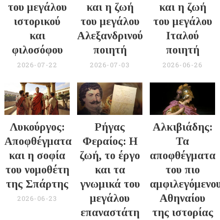
του μεγάλου
και η ζωή
και η ζωή
ιστορικού
του μεγάλου
του μεγάλου
και
Αλεξανδρινού
Ιταλού
φιλοσόφου
ποιητή
ποιητή
2026-07-22
2026-07-03
2026-06-26
Λυκούργος:
Ρήγας
Αλκιβιάδης:
Αποφθέγματα
Φεραίος: Η
Τα
και η σοφία
ζωή, το έργο
αποφθέγματα
του νομοθέτη
και τα
του πιο
της Σπάρτης
γνωμικά του
αμφιλεγόμενο
μεγάλου
Αθηναίου
2026-06-23
επαναστάτη
της ιστορίας